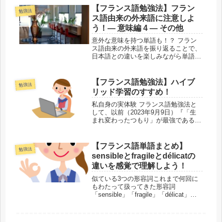
算数の考え方がどのように役立つの
【フランス語勉強法】フラン
勉強法
か、実際の例をもとにご紹介します。
ス語由来の外来語に注意しよ
長い...
う！― 意味編 4 ― その他
意外な意味を持つ単語も！？ フラン
ス語由来の外来語を振り返ることで、
日本語との違いを楽しみながら単語数
を増やしてきました。今回は、前回ま
でのカテゴリーに収まり切らなかった
単語を扱います。日本語とはかなり違
【フランス語勉強法】ハイブ
勉強法
う使い方をされている言葉もあります
リッド学習のすすめ！
よ...
私自身の実体験 フランス語勉強法と
して、以前（2023年9月9日）『「生
まれ変わったつもり」が最強である理
由』というタイトルで掲載しました。
その際は、私自身が実際にフランス語
を身につけ、フランスで事務職・教員
【フランス語単語まとめ】
勉強法
として働き、また、さまざまな活動...
sensibleとfragileとdélicatの
違いを感覚で理解しよう！
似ている3つの形容詞これまで何回に
もわたって扱ってきた形容詞
「sensible」「fragile」「délicat」。
外来語の語源になっているのに妙に意
味がずれていたり、辞書を見てみると
意味がたくさんあって違いがわからな