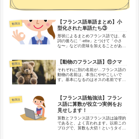
【フランス語単語まとめ】小
勉強法
型化された単語たち③
形状によるまとめフランス語では、名
詞の後ろに「-ette」とつけて「小さ
な〜」などの意味を加えることがあり
ます。そのため、元は「小さな〇〇」
という意味だったのですが、それが新
たなモノの名前になったり、種類を表
【動物のフランス語】⑪クマ
勉強法
すようになったりしています。語源...
それぞれに別の名前が…フランス語の
動物の名前は、本当にややこしいで
す。基本になるのはオスの名前です
が、その動物のメスが女性形になるだ
けのこともあれば、まったく別の名前
になることがあります。そして同じ動
【フランス語勉強法】フラン
物の子どもにも、さらに別の名前が存
勉強法
ス語に算数が役立つ実例をお
在しま...
見せします！
算数とフランス語フランス語は論理的
であると、よく言われます。以前この
ブログで、算数も大切！というタイト
ルで、フランス語と算数の相性の良さ
についてお話ししています。今回は、