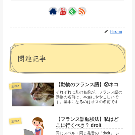
Hiromi
関連記事
【動物のフランス語】②ネコ
勉強法
それぞれに別の名前が…フランス語の
動物の名前は、本当にややこしいで
す。基本になるのはオスの名前です
が、その動物のメスが女性形になるだ
けのこともあれば、まったく別の名前
になることがあります。そして同じ動
【フランス語勉強法】私はど
物の子どもにも、さらに別の名前が存
勉強法
こに行くべき？ droit
在しま...
同じスペル・同じ発音の「droit」 シ