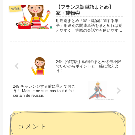
あります。でも和訳が同じなので、使
い分けに苦労してしまいます。さら
【フランス語単語まとめ】
勉強法
に、あえて使い分けない場合も...
家・建物④
用途別まとめ「家・建物に関する単
語」用途別の関連単語をまとめれば覚
えやすく、実際の会話でも使いやすく
なります。今回は家・建物に関する単
語の第4回目として、家の中のモノを
置く場所について扱います。固定され
ている場所フランス語には本当にいろ
いろ...
248【保存版】動詞のまとめ⑧最小限
でいいからポイントと一緒に覚えよ
う！
249 チャレンジする前に覚えておこ
う！ Mais je ne suis pas tout à fait
certain de réussir.
コメント