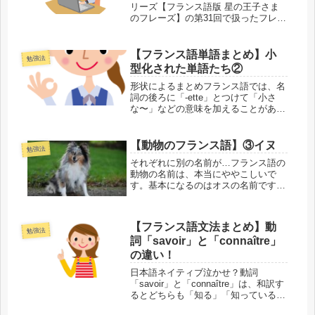
リーズ【フランス語版 星の王子さま
のフレーズ】の第31回で扱ったフレー
ズに「droit」という単語がありまし
た。その時はシンプルに「まっすぐ」
という意味だとご紹介したのですが、
【フランス語単語まとめ】小
勉強法
実は「droit」には同...
型化された単語たち②
形状によるまとめフランス語では、名
詞の後ろに「-ette」とつけて「小さ
な〜」などの意味を加えることがあり
ます。そのため、元は「小さな〇〇」
という意味だったのですが、それが新
たなモノの名前になったり、種類を表
【動物のフランス語】③イヌ
勉強法
すようになったりしています。語源...
それぞれに別の名前が…フランス語の
動物の名前は、本当にややこしいで
す。基本になるのはオスの名前です
が、その動物のメスが女性形になるだ
けのこともあれば、まったく別の名前
になることがあります。そして同じ動
【フランス語文法まとめ】動
物の子どもにも、さらに別の名前が存
勉強法
詞「savoir」と「connaître」
在しま...
の違い！
日本語ネイティブ泣かせ？動詞
「savoir」と「connaître」は、和訳す
るとどちらも「知る」「知っている」
なのですが、実は意味に明確な違いが