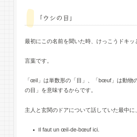
「ウシの目」
最初にこの名前を聞いた時、けっこうドキッとして
言葉です。
「œil」は単数形の「目」、「bœuf」は動物の
の目」を意味するからです。
主人と玄関のドアについて話していた最中に
Il faut un œil-de-bœuf ici.