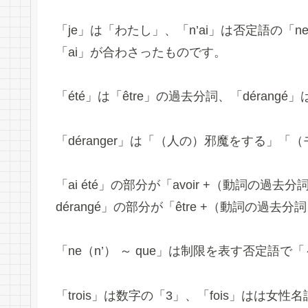
「je」は「わたし」、「n’ai」は否定語の「n
「ai」が合わさったものです。
「été」は「être」の過去分詞、「dérangé
「déranger」は「（人の）邪魔をする」
「ai été」の部分が「avoir +（動詞の
dérangé」の部分が「être +（動詞の
「ne（n’） ～ que」は制限を表す否定語
「trois」は数字の「3」、「fois」はは女