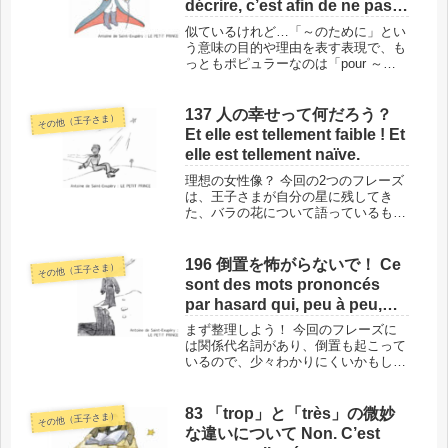
décrire, c’est afin de ne pas
l’oublier.
似ているけれど…「～のために」とい
う意味の目的や理由を表す表現で、も
っともポピュラーなのは「pour ～」
ではないでしょうか？ 今回のフレー
ズに登場している「afin de ～」との
違いや使い分けについてご紹介しま
137 人の幸せって何だろう？
その他（王子さま）
す。このフレーズの場所と背...
Et elle est tellement faible ! Et
elle est tellement naïve.
理想の女性像？ 今回の2つのフレーズ
は、王子さまが自分の星に残してき
た、バラの花について語っているもの
です。このバラの花のモデルが作者の
妻であることは有名ですが、とする
と、この2つのフレーズの内容が、作
196 倒置を怖がらないで！ Ce
その他（王子さま）
者の理想の女性像なのかもしれませ
sont des mots prononcés
ん。こ...
par hasard qui, peu à peu,
m’ont tout révélé.
まず整理しよう！ 今回のフレーズに
は関係代名詞があり、倒置も起こって
いるので、少々わかりにくいかもしれ
ません。でも、ひっくり返っているも
のは、元通りにさえすれば難しくなど
ありません。フレーズの中身を整理さ
83 「trop」と「très」の微妙
その他（王子さま）
えすれば、理解できますよ！このフレ
な違いについて Non. C’est
ー...