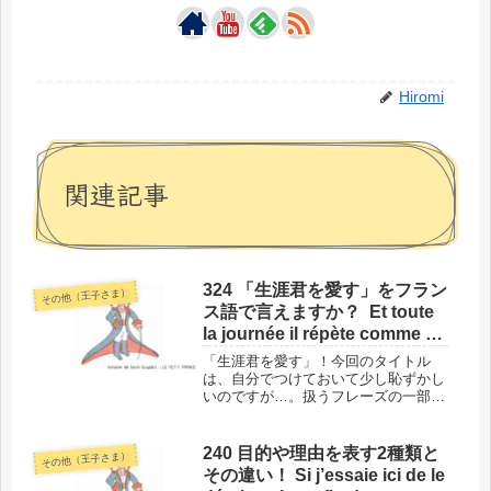
Hiromi
関連記事
324 「生涯君を愛す」をフラン
その他（王子さま）
ス語で言えますか？ Et toute
la journée il répète comme toi
:
「生涯君を愛す」！今回のタイトル
は、自分でつけておいて少し恥ずかし
いのですが…。扱うフレーズの一部を
変化させれば簡単です。このフレーズ
をフランス語で言えるようになりたい
方、ぜひ続きをどうぞ！このフレーズ
240 目的や理由を表す2種類と
その他（王子さま）
の場所と背景では、単語に入る前に、
その違い！ Si j’essaie ici de le
今回...