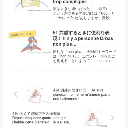
trop compliqué.
実は大きな違いだった！ 「非常に」
という意味を表す副詞には「trop」と
「très」の2つがありますが、微妙な
ニュアンスの違いがあります。今回の
フレーズを通して、この違いを考えて
みたいと思います。先に結論を言って
51 共感するときに便利な表
その他（王子さま）
しまうと、「trop」を使う...
現！ Il n’y a personne là-bas
non plus…
便利な「non plus」 今回のキーワード
は「non plus」。このフレーズを丸ご
と覚えることによって、「non plus」
の使い方をしっかり身につけることが
できます。実はこの表現、フランス語
に不慣れな人には、本当に便利な使い
方ができま...
414 例外的な使い方！ Je suis
sérieux, moi, je ne m’amuse pas à
des balivernes !
416 あえて逆転プラス強調語！
Depuis cinquante-quatre ans que
j’habite cette planète-ci, je n’ai été
dérangé que trois fois.