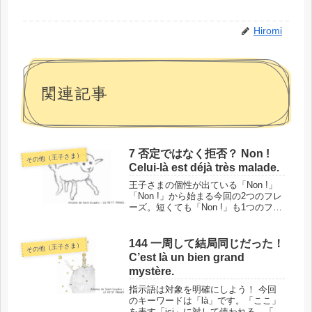
Hiromi
関連記事
7 否定ではなく拒否？ Non !
その他（王子さま）
Celui-là est déjà très malade.
王子さまの個性が出ている「Non !」
「Non !」から始まる今回の2つのフレ
ーズ。短くても「Non !」も1つのフレ
ーズですが、実はこのひと言で王子さ
まの個性が出ています。まるで王子さ
まの声が聞こえてきそうなセリフなの
144 一周して結局同じだった！
その他（王子さま）
で、ぜひフランス語で...
C’est là un bien grand
mystère.
指示語は対象を明確にしよう！ 今回
のキーワードは「là」です。「ここ」
を表す「ici」に対して使われる、「そ