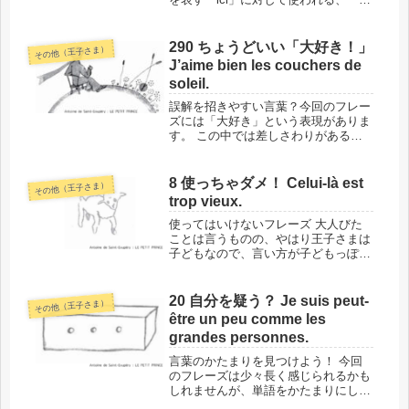
こ」や「あそこ」を表す言葉なのです
が、特定の場所を指し示さない場合も
あります。ただし、指示語であること
290 ちょうどいい「大好き！」
その他（王子さま）
には変わりないので、指し示して...
J’aime bien les couchers de
soleil.
誤解を招きやすい言葉？今回のフレー
ズには「大好き」という表現がありま
す。 この中では差しさわりがあるこ
とを言ってはいないので大丈夫なので
すが、「好き」という言葉は、誤解を
招くことも多々あります。重すぎない
8 使っちゃダメ！ Celui-là est
その他（王子さま）
「大好き」が言えるようになりましょ
trop vieux.
う...
使ってはいけないフレーズ 大人びた
ことは言うものの、やはり王子さまは
子どもなので、言い方が子どもっぽか
ったり、時には文法を間違えていた
り、そして、言ってはいけないことを
言ったりもします。今回のフレーズ
20 自分を疑う？ Je suis peut-
その他（王子さま）
は、その言ってはいけない内容です。
être un peu comme les
知って...
grandes personnes.
言葉のかたまりを見つけよう！ 今回
のフレーズは少々長く感じられるかも
しれませんが、単語をかたまりにして
見ていくと、それほど複雑ではありま