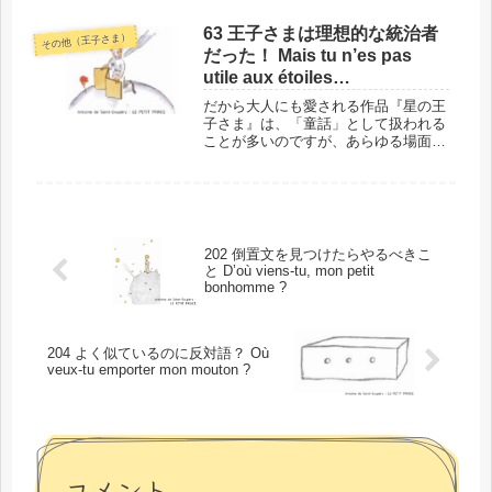
せん。すでにご紹介済みのものも多い
ので、その場合は要点をまとめます
63 王子さまは理想的な統治者
その他（王子さま）
ね。ポイントは、言葉のかたまりの見
だった！ Mais tu n’es pas
つけ...
utile aux étoiles…
だから大人にも愛される作品『星の王
子さま』は、「童話」として扱われる
ことが多いのですが、あらゆる場面を
通して作者の考え方が伝わってくる作
品です。今回の短いフレーズも、そう
した考え方が凝縮されたうちの1つで
す。権力者としてのあるべき姿が伝わ
っ...
202 倒置文を見つけたらやるべきこ
と D’où viens-tu, mon petit
bonhomme ?
204 よく似ているのに反対語？ Où
veux-tu emporter mon mouton ?
コメント