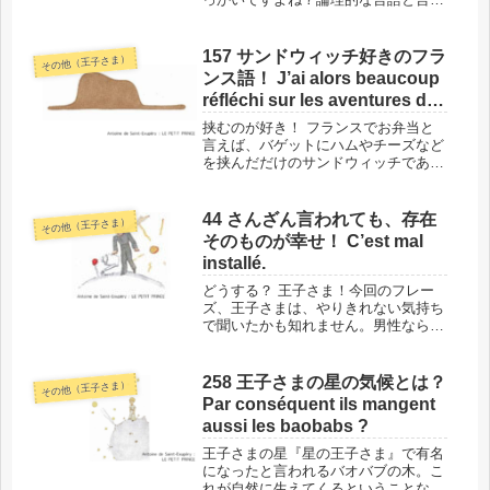
れますが、その論理は日本人にとって
は異質で、受け入れがたいこともあり
ます。今回の「省略できないモノ」
157 サンドウィッチ好きのフラ
その他（王子さま）
も、理解はできても覚えにくいかもし
ンス語！ J’ai alors beaucoup
れま...
réfléchi sur les aventures de
la jungle
挟むのが好き！ フランスでお弁当と
言えば、バゲットにハムやチーズなど
を挟んだだけのサンドウィッチである
ことがほとんどです。でも今回ご紹介
するのは食べ物ではなく、文法のサン
ドウィッチ。フランス語って、本当に
44 さんざん言われても、存在
その他（王子さま）
挟むのが好きな言語なんです！これを
そのものが幸せ！ C’est mal
知...
installé.
どうする？ 王子さま！今回のフレー
ズ、王子さまは、やりきれない気持ち
で聞いたかも知れません。男性なら
「そんなことを言われても…、どうし
よう？」と思いそうです。このフレー
ズの場所と背景 では、単語に入る前
258 王子さまの星の気候とは？
その他（王子さま）
に、今回の「C’est mal ins...
Par conséquent ils mangent
aussi les baobabs ?
王子さまの星『星の王子さま』で有名
になったと言われるバオバブの木。こ
れが自然に生えてくるということなの