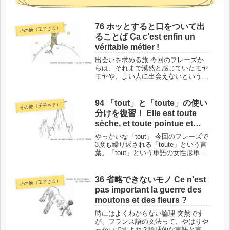
76 ホッとすると口をついて出
その他（王子さま）
ることば Ça c’est enfin un
véritable métier !
出会いを求める旅 今回のフレーズか
らは、それまで漠然と感じていたモヤ
モヤや、よい人に出会えないというス
トレスから解放された感動と、ホッと
した気持ちが感じられます。今度こ
そ、王子さまの友だちになれる人なら
94 「tout」と「toute」の使い
その他（王子さま）
いいのですが…。このフレーズの場所
分けを復習！ Elle est toute
と背...
sèche, et toute pointue et
toute salée.
やっかいな「tout」 今回のフレーズで
3度も繰り返される「toute」という言
葉。「tout」という単語の女性形単数
です。「tout」に関しては、第62回で
まとめましたが、1度で覚えて使いこ
なせる人は少ないはずです。今回は女
36 省略できないモノ Ce n’est
その他（王子さま）
性形単数の「t...
pas important la guerre des
moutons et des fleurs ?
時にはよくわからない論理 突然です
が、フランス語の文法って、やはりや
っかいですよね？論理的な言語と言わ