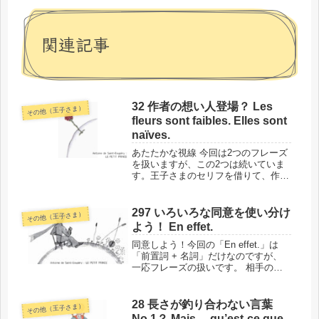
関連記事
32 作者の想い人登場？ Les
その他（王子さま）
fleurs sont faibles. Elles sont
naïves.
あたたかな視線 今回は2つのフレーズ
を扱いますが、この2つは続いていま
す。王子さまのセリフを借りて、作者
の大切な人のことが語られているよう
な、そんな場面にあります。そして、
この2つのフレーズによって、作者の
297 いろいろな同意を使い分け
その他（王子さま）
女性観さえもうかがえるのです。80...
よう！ En effet.
同意しよう！今回の「En effet.」は
「前置詞 + 名詞」だけなのですが、
一応フレーズの扱いです。 相手の言
ったことに同意する内容なので、似た
ような他の表現と一緒に覚えれば、会
話がはずみますよ！このフレーズの場
28 長さが釣り合わない言葉
その他（王子さま）
所と背景では、単語に入る前...
No.1？ Mais… qu’est-ce que