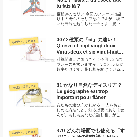
tu fais là ?
寝起きのセリフ 今回のフレーズは語
り手の男性のセリフなのですが、寝て
いた自分を起こした王子さまに驚い
て、とっさに口をついて出た言葉で
す。それだけに、日常にあふれている
表現だということです。親しい間柄で
407 2種類の「et」の違い！
その他（王子さま）
使われる「tu」の用法や、動詞の活用
Quinze et sept vingt-deux.
形な...
Vingt-deux et six vingt-huit.
Vingt-six et cinq trente et un.
計算間違いに気づこう！今回は3つの
フレーズを扱いますが、3つともほぼ
数字だけです。足し算を続けている場
面なので数字だらけなのですが、計算
は間違っています。そして3つ目のフ
レーズには「et」が2つあるものの、
81 かなり自然なディスり方？
その他（王子さま）
まったく異なった使い方をしていま
Le géographe est trop
す...
important pour flâner.
友だちの選び方がわかる！ 人をおと
しめる方法など、知る必要はありませ
んが、もしもあなたの話し相手がこん
なことを言ってきたら、すぐに距離を
置くことをおススメします。いわゆ
る、マウントを取りたいのでしょう
379 どんな場面でも使える「す
その他（王子さま）
が、かなり自然なので、気づきにくい
ぐに」とその類義語！ Elles