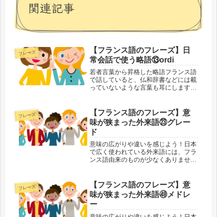
関連記事
【フランス語のフレーズ】日
フレーズ
常会話で使う略語⑬ordi
若者言葉から昇格した略語フランス語
で話していると、仏和辞書などには載
っていないような言葉も耳にします。
元は若い人たちが仲間内で使っていた
略語などがほとんどですが、時間とと
もに社会的にも認知されて、多くの人
【フランス語のフレーズ】意
フレーズ
が使うようになった言葉です。かしこ
味が狭まった外来語㉓グレー
ま...
ド
意味の広がりや違いを感じよう！日本
で広く使われている外来語には、フラ
ンス語由来のものが少なくありませ
ん。外来語があることでフランス語の
単語が覚えやすくなる反面、本来の意
味が抜け落ちたり、変わってしまうこ
【フランス語のフレーズ】意
フレーズ
とすらあります。外来語・元の単語の
味が狭まった外来語㊾メドレ
両方...
ー
意味の広がりや違いを感じよう！日本