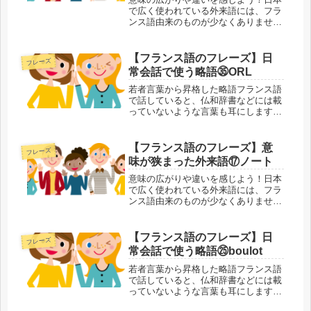
で広く使われている外来語には、フラ
ンス語由来のものが少なくありませ
ん。外来語があることでフランス語の
単語が覚えやすくなる反面、本来の意
味が抜け落ちたり、変わってしまうこ
【フランス語のフレーズ】日
フレーズ
とすらあります。外来語・元の単語の
常会話で使う略語㉟ORL
両方...
若者言葉から昇格した略語フランス語
で話していると、仏和辞書などには載
っていないような言葉も耳にします。
元は若い人たちが仲間内で使っていた
略語などがほとんどですが、時間とと
もに社会的にも認知されて、多くの人
【フランス語のフレーズ】意
フレーズ
が使うようになった言葉です。かしこ
味が狭まった外来語⑰ノート
ま...
意味の広がりや違いを感じよう！日本
で広く使われている外来語には、フラ
ンス語由来のものが少なくありませ
ん。外来語があることでフランス語の
単語が覚えやすくなる反面、本来の意
味が抜け落ちたり、変わってしまうこ
【フランス語のフレーズ】日
フレーズ
とすらあります。外来語・元の単語の
常会話で使う略語㉕boulot
両方...
若者言葉から昇格した略語フランス語
で話していると、仏和辞書などには載
っていないような言葉も耳にします。
元は若い人たちが仲間内で使っていた