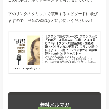
この記事は、ポッドキャストでも配信しています。
下のリンクのクリックで該当するエピソードに飛び
ますので、発音の確認などにお使いくださいね！
【フランス語のフレーズ】フランス人の
「100万」は日本人の「1億」とほぼ同
じ？ by 【フランス語勉強法・国際結
婚・バイリンガル子育て】フランス語で
伝えよう！～南フランス在住の日本語教
師 Hiromiポッドキャスト～
フランス人と話していると、しばしば
「million（100万）」という単語を耳にしま
す。 1万や10万ではなく100万ですし、1000万
や1憶でもないのです。 なぜ100万が好まれるの
かを、例文とともにご紹介します。 このエピソ
creators.spotify.com
ードでご紹介...
無料メルマガ