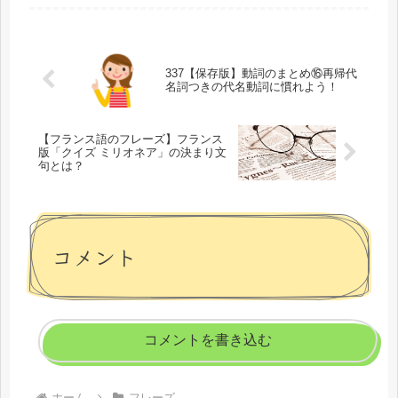
略語などがほとんどですが、時間とと
もに社会的にも認知されて、多くの人
が使うようになった言葉です。かしこ
ま...
337【保存版】動詞のまとめ⑯再帰代
名詞つきの代名動詞に慣れよう！
【フランス語のフレーズ】フランス
版「クイズ ミリオネア」の決まり文
句とは？
コメント
コメントを書き込む
ホーム
フレーズ