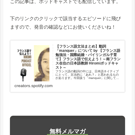
この記事は、ポッドキャストでも配信しています。
下のリンクのクリックで該当するエピソードに飛び
ますので、発音の確認などにお使いくださいね！
【フランス語文法まとめ】動詞
「manquer」について by 【フランス語
勉強法・国際結婚・バイリンガル子育
て】フランス語で伝えよう！～南フラン
ス在住の日本語教師 Hiromiポッドキャ
スト～
フランス語の動詞の中には、日本語ネイティブ
にとって、文法的に「あれ？」と思われるもの
があります。今回扱う「manquer」に関して
は、一部の使い方で「主語と目的語が逆転して
いるのでは？」と感じてしまいます。スッキリ
creators.spotify.com
できるように、まとめてみま...
無料メルマガ