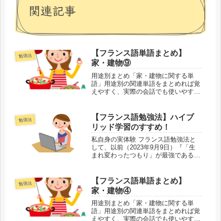
関連記事
【フランス語単語まとめ】
勉強法
家・建物⑨
用途別まとめ「家・建物に関する単
語」用途別の関連単語をまとめれば覚
えやすく、実際の会話でも使いやすく
なります。今回は家・建物に関する単
語の第9回目として、家や建物の全体
について扱います。家や建物など家や
【フランス語勉強法】ハイブ
勉強法
建物の単語を挙げます。間違えやすい
リッド学習のすすめ！
ので...
私自身の実体験 フランス語勉強法と
して、以前（2023年9月9日）『「生
まれ変わったつもり」が最強である理
由』というタイトルで掲載しました。
その際は、私自身が実際にフランス語
を身につけ、フランスで事務職・教員
【フランス語単語まとめ】
勉強法
として働き、また、さまざまな活動...
家・建物④
用途別まとめ「家・建物に関する単
語」用途別の関連単語をまとめれば覚
えやすく、実際の会話でも使いやすく