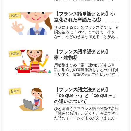
なります。今回は家・建物に関する単
語の第4回目として、家の中のモノを
置く場所について扱います。固定され
【フランス語単語まとめ】小
勉強法
ている場所フランス語には本当にいろ
型化された単語たち①
いろ...
形状によるまとめフランス語では、名
詞の後ろに「-ette」とつけて「小さ
な〜」などの意味を加えることがあり
ます。そのため、元は「小さな〇〇」
という意味だったのですが、それが新
たなモノの名前になったり、種類を表
【フランス語単語まとめ】
勉強法
すようになったりしています。語源...
家・建物⑤
用途別まとめ「家・建物に関する単
語」用途別の関連単語をまとめれば覚
えやすく、実際の会話でも使いやすく
なります。今回は家・建物に関する単
語の第5回目として、家の構造物につ
いて扱います。見えやすい構造物ま
【フランス語文法まとめ】
勉強法
ず、家の構造物の中でも、普段見やす
「ce que ～」と「ce qui ～」
い場所...
の違いについて
ひと味違う？フランス語の関係代名詞
「関係代名詞」と聞くと、英語で習っ
た時のイメージがよみがえりません
か？でもフランス語の関係代名詞は、
ひと味違います。そして場合によって