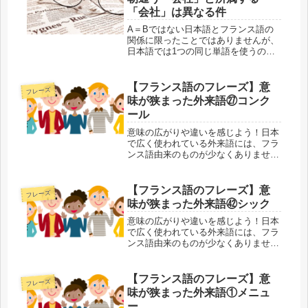
「会社」は異なる件
A＝Bではない日本語とフランス語の
関係に限ったことではありませんが、
日本語では1つの同じ単語を使うの
に、フランス語では2つ以上の異なる
単語になる場合があります。その例の
1つが「会社」という単語です。フラ
【フランス語のフレーズ】意
フレーズ
ンス語には「会社」を意味する単語が
味が狭まった外来語㉗コンク
いく...
ール
意味の広がりや違いを感じよう！日本
で広く使われている外来語には、フラ
ンス語由来のものが少なくありませ
ん。外来語があることでフランス語の
単語が覚えやすくなる反面、本来の意
味が抜け落ちたり、変わってしまうこ
【フランス語のフレーズ】意
フレーズ
とすらあります。外来語・元の単語の
味が狭まった外来語㊷シック
両方...
意味の広がりや違いを感じよう！日本
で広く使われている外来語には、フラ
ンス語由来のものが少なくありませ
ん。外来語があることでフランス語の
単語が覚えやすくなる反面、本来の意
味が抜け落ちたり、変わってしまうこ
【フランス語のフレーズ】意
フレーズ
とすらあります。外来語・元の単語の
味が狭まった外来語①メニュ
両方...
ー