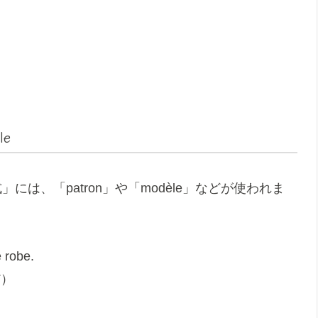
le
は、「patron」や「modèle」などが使われま
e robe.
だ）