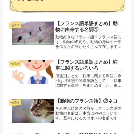
【フランス語単語まとめ】動
勉強法
物に由来する名詞①
動物好きなフランス語？フランス語に
は、動物の名前や、動物の身体の一部
を借りた名詞がたくさん存在します。
そうした言葉は、「それが何に見える
か」という形だけではなく、「それが
どんな風に動くか」という動作を非常
【フランス語単語まとめ】駐
勉強法
に重視して名前をつけているのがわか
車に関するいろいろ
り...
用途別まとめ「駐車に関する単語」今
回は用途別の関連単語として、「駐車
に関する単語」をまとめました。車を
止めるスペースという共通点はあるも
のの、屋外にあるモノ・屋根だけがつ
いているモノ・さらに壁やシャッター
【動物のフランス語】②ネコ
勉強法
などもあるモノなどで、使われる単語
それぞれに別の名前が…フランス語の
は...
動物の名前は、本当にややこしいで
す。基本になるのはオスの名前です
が、その動物のメスが女性形になるだ
けのこともあれば、まったく別の名前
になることがあります。そして同じ動