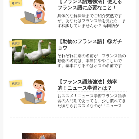
【フランス語勉強法】使える
物の子どもにも、さらに別の名前が存
勉強法
フランス語に必要なこと！
在しま...
具体的な解決法までご紹介突然です
が、あなたはフランス語を見たら、ま
ず和訳していませんか？ 母国語が日
本語なら、理解するために和訳するの
は自然なことかもしれません。でも理
解して覚えるだけでは、使えるフラン
【動物のフランス語】⑥ガチ
勉強法
ス語にはなりません。何が必要なの
ョウ
か、そ...
それぞれに別の名前が…フランス語の
動物の名前は、本当にややこしいで
す。基本になるのはオスの名前です
が、その動物のメスが女性形になるだ
けのこともあれば、まったく別の名前
になることがあります。そして同じ動
【フランス語勉強法】効率
勉強法
物の子どもにも、さらに別の名前が存
的！ニュース学習とは？
在しま...
おススメ！ニュース学習フランス語学
習の入門期であっても、少し慣れてき
た頃ならおススメなのが「ニュースに
よる学習」です。 ただし効率的に進
めるには、多少のコツがあります。ま
た、人によってはかえって逆効果にな
る場合もあるので、あわせてご紹介し
ま...