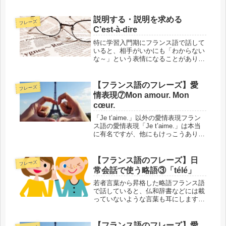
ん。外来語があることでフランス語の
単語が覚えやすくなる反面、本来の意
味が抜け落ちたり、変わってしまうこ
説明する・説明を求める
フレーズ
とすらあります。外来語・元の単語の
C’est-à-dire
両方...
特に学習入門期にフランス語で話して
いると、相手がいかにも「わからない
な～」という表情になることがありま
す。フランス語に不慣れなので発音に
問題があるし、文法的にもおかしなこ
とを言ってしまって、相手はもしかす
【フランス語のフレーズ】愛
フレーズ
るとチンプンカンプンな状態かも。で
情表現⑦Mon amour. Mon
も...
cœur.
「Je t’aime.」以外の愛情表現フラン
ス語の愛情表現「Je t’aime.」は本当
に有名ですが、他にもけっこうありま
す。今回はその7つ目、「Mon
amour」と「Mon cœur」をご紹介し
ます。短くてとてもシンプルですが、
【フランス語のフレーズ】日
フレーズ
他にもい...
常会話で使う略語③「télé」
若者言葉から昇格した略語フランス語
で話していると、仏和辞書などには載
っていないような言葉も耳にします。
元は若い人たちが仲間内で使っていた
略語などがほとんどですが、時間とと
もに社会的にも認知されて、多くの人
【フランス語のフレーズ】愛