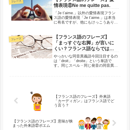
フレーズ
が使うようになった言葉です。かしこ
情表現⑧Ne me quitte pas.
ま...
「Je t’aime.」以外の愛情表現フラン
ス語の愛情表現「Je t’aime.」は本当
に有名ですが、他にもけっこうありま
す。今回はその8つ目、「Ne me
quitte pas.」をご紹介します。否定の
命令形を使った愛情表現です。「Ne
【フランス語のフレーズ】
フレーズ
...
「まっすぐな右脚」が言いに
くい？フランス語ならではの
理由！
やっかいな同音異義語今回注目するの
は「droit」「droite」という単語で
す。同じスペル・同じ発音の同音異義
語が3種類あり、名詞・形容詞・副詞
の違いもあるのですが、意味の違いは
文脈で判断しなければならないことが
よくあります。そのせいで「...
【フランス語のフレーズ】外来語
「カーディガン」はフランス語でど
う言う？
【フランス語のフレーズ】意味が狭
まった外来語㊲ポエム