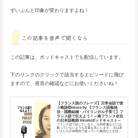
ずいぶんと印象が変わりますよね！
この記事を音声で聞くなら
この記事は、ポッドキャストでも配信しています。
下のリンクのクリックで該当するエピソードに飛び
ますので、発音の確認などにお使いくださいね！
【フランス語のフレーズ】日常会話で使
う略語㉛neuro by 【フランス語勉強
法・国際結婚・バイリンガル子育て】フ
ランス語で伝えよう！～南フランス在住
の日本語教師 Hiromiポッドキャスト～
フランス語で話していると、仏和辞書などには
載っていないような言葉も耳にします。 元は若
い人たちが仲間内で使っていた略語などがほと
んどですが、時間とともに社会的にも認知され
て、多くの人が使うようになった言葉です。 か