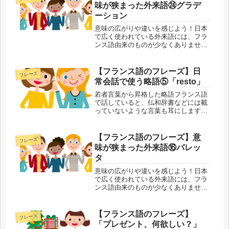
ぞれあるにもかかわらず、あまり使い
味が狭まった外来語㉔グラデ
分けが...
ーション
意味の広がりや違いを感じよう！日本
で広く使われている外来語には、フラ
ンス語由来のものが少なくありませ
ん。外来語があることでフランス語の
単語が覚えやすくなる反面、本来の意
味が抜け落ちたり、変わってしまうこ
【フランス語のフレーズ】日
フレーズ
とすらあります。外来語・元の単語の
常会話で使う略語⑤「resto」
両方...
若者言葉から昇格した略語フランス語
で話していると、仏和辞書などには載
っていないような言葉も耳にします。
元は若い人たちが仲間内で使っていた
略語などがほとんどですが、時間とと
もに社会的にも認知されて、多くの人
【フランス語のフレーズ】意
フレーズ
が使うようになった言葉です。かしこ
味が狭まった外来語⑯バレッ
ま...
タ
意味の広がりや違いを感じよう！日本
で広く使われている外来語には、フラ
ンス語由来のものが少なくありませ
ん。外来語があることでフランス語の
単語が覚えやすくなる反面、本来の意
味が抜け落ちたり、変わってしまうこ
【フランス語のフレーズ】
フレーズ
とすらあります。外来語・元の単語の
「プレゼント、何欲しい？」
両方...