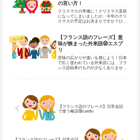
の言い方！
クリスマスの準備に！クリスマス直前
になってしまいましたが、今年のクリ
スマスの予定はお決まりですか？ひと
りでクリスマスなら自分の好きなモノ
を買えばいいので、あとはお財布との
相談で済みますが、誰かと過ごすな
【フランス語のフレーズ】意
フレーズ
ら、もうプレゼントは用意しました
味が狭まった外来語㊿エスプ
か？相...
リ
意味の広がりや違いを感じよう！日本
で広く使われている外来語には、フラ
ンス語由来のものが少なくありませ
ん。外来語があることでフランス語の
単語が覚えやすくなる反面、本来の意
味が抜け落ちたり、変わってしまうこ
とすらあります。外来語・元の単語の
両方...
【フランス語のフレーズ】日常会話
で使う略語㉚cardio
【フランス語のフレーズ】日常会話