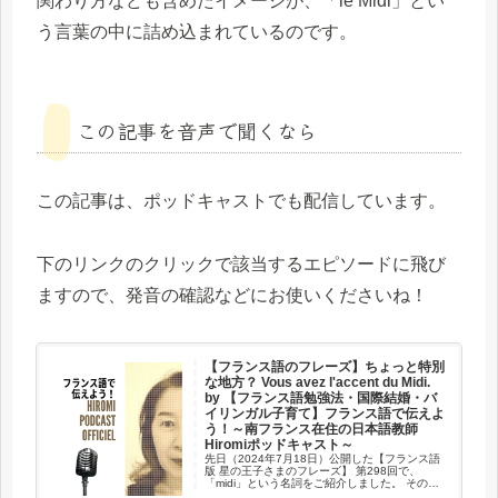
関わり方なども含めたイメージが、「le Midi」とい
う言葉の中に詰め込まれているのです。
この記事を音声で聞くなら
この記事は、ポッドキャストでも配信しています。
下のリンクのクリックで該当するエピソードに飛び
ますので、発音の確認などにお使いくださいね！
【フランス語のフレーズ】ちょっと特別
な地方？ Vous avez l'accent du Midi.
by 【フランス語勉強法・国際結婚・バ
イリンガル子育て】フランス語で伝えよ
う！～南フランス在住の日本語教師
Hiromiポッドキャスト～
先日（2024年7月18日）公開した【フランス語
版 星の王子さまのフレーズ】 第298回で、
「midi」という名詞をご紹介しました。 その中
での「midi」の意味は「正午」だったのですが、