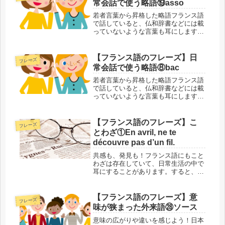
常会話で使う略語⑲asso
両方...
若者言葉から昇格した略語フランス語
で話していると、仏和辞書などには載
っていないような言葉も耳にします。
元は若い人たちが仲間内で使っていた
略語などがほとんどですが、時間とと
もに社会的にも認知されて、多くの人
【フランス語のフレーズ】日
フレーズ
が使うようになった言葉です。かしこ
常会話で使う略語⑧bac
ま...
若者言葉から昇格した略語フランス語
で話していると、仏和辞書などには載
っていないような言葉も耳にします。
元は若い人たちが仲間内で使っていた
略語などがほとんどですが、時間とと
もに社会的にも認知されて、多くの人
【フランス語のフレーズ】こ
フレーズ
が使うようになった言葉です。かしこ
とわざ①En avril, ne te
ま...
découvre pas d’un fil.
共感も、発見も！フランス語にもこと
わざは存在していて、日常生活の中で
耳にすることがあります。すると、
「環境も文化も日本とはまったく違う
のに、同じことを言うのね！」と思う
こともあれば、「これはフランスらし
【フランス語のフレーズ】意
フレーズ
い言い方ね！」と感じることも。今回
味が狭まった外来語㉘ソース
はそ...
意味の広がりや違いを感じよう！日本