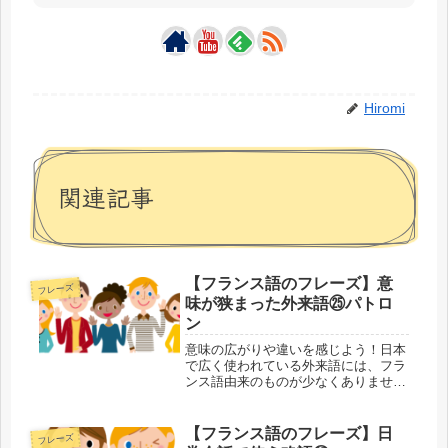
Hiromi
関連記事
【フランス語のフレーズ】意
フレーズ
味が狭まった外来語㉕パトロ
ン
意味の広がりや違いを感じよう！日本
で広く使われている外来語には、フラ
ンス語由来のものが少なくありませ
ん。外来語があることでフランス語の
単語が覚えやすくなる反面、本来の意
味が抜け落ちたり、変わってしまうこ
【フランス語のフレーズ】日
フレーズ
とすらあります。外来語・元の単語の