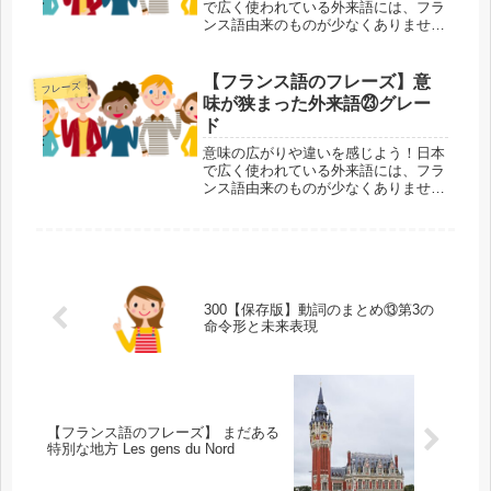
で広く使われている外来語には、フラ
ンス語由来のものが少なくありませ
ん。外来語があることでフランス語の
単語が覚えやすくなる反面、本来の意
味が抜け落ちたり、変わってしまうこ
【フランス語のフレーズ】意
フレーズ
とすらあります。外来語・元の単語の
味が狭まった外来語㉓グレー
両方...
ド
意味の広がりや違いを感じよう！日本
で広く使われている外来語には、フラ
ンス語由来のものが少なくありませ
ん。外来語があることでフランス語の
単語が覚えやすくなる反面、本来の意
味が抜け落ちたり、変わってしまうこ
とすらあります。外来語・元の単語の
両方...
300【保存版】動詞のまとめ⑬第3の
命令形と未来表現
【フランス語のフレーズ】 まだある
特別な地方 Les gens du Nord