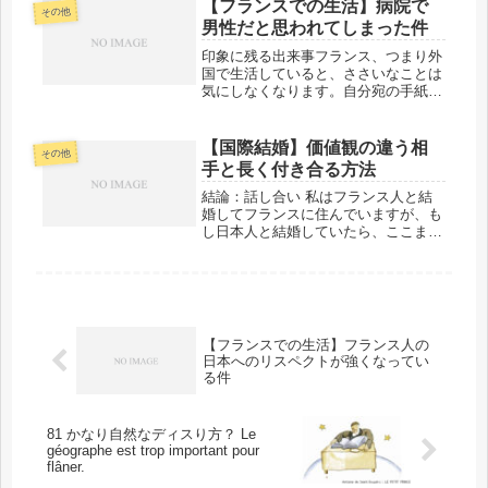
た。この事件は、日本語ではどの報道
【フランスでの生活】病院で
その他
でも「破壊行為」と訳されています。
男性だと思われてしまった件
フ...
印象に残る出来事フランス、つまり外
国で生活していると、ささいなことは
気にしなくなります。自分宛の手紙が
「Monsieur（男性への敬称）」で送ら
れてきたり、名まえが間違われていた
りするのも珍しいことではありませ
【国際結婚】価値観の違う相
その他
ん。それでも、病院で男性と間違...
手と長く付き合る方法
結論：話し合い 私はフランス人と結
婚してフランスに住んでいますが、も
し日本人と結婚していたら、ここまで
夫婦間の話し合いが多くはなかったと
思います。価値観の違う相手と長く付
き合う方法について、まず結論をお伝
えしますが、それは「とことん話し合
う...
【フランスでの生活】フランス人の
日本へのリスペクトが強くなってい
る件
81 かなり自然なディスり方？ Le
géographe est trop important pour
flâner.