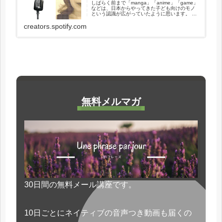
しばらく前まで「manga」「anime」「game」
などは、日本からやってきた子ども向けのモノ
という認識が広がっていたように思います。 け
れど最近では大人も楽しむようになり、どう少
なく見積もっても40代ぐらいまでには広がって
creators.spotify.com
います。 また...
無料メルマガ
30日間の無料メール講座です。
10日ごとにネイティブの音声つき動画も届くの