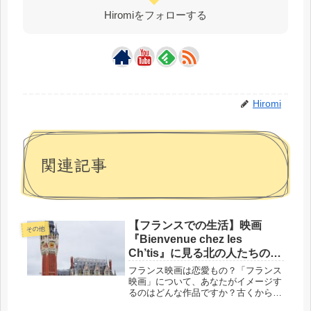
Hiromiをフォローする
Hiromi
関連記事
【フランスでの生活】映画
その他
『Bienvenue chez les
Ch’tis』に見る北の人たちの唯
一の欠点とは？
フランス映画は恋愛もの？「フランス
映画」について、あなたがイメージす
るのはどんな作品ですか？古くから国
際的に有名で、日本でも公開されてい