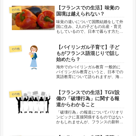
るフランス映画には、しっとりとした
大人の恋愛ものが多いので、そうした
【フランスでの生活】味覚の
その他
作品をイメージされる方が多いと思い
国境は越えられない？
ま...
味覚の違いについて国際結婚をして外
国に住み、2人の子どもの出産・育児
もしているので、日本で暮らす方たち
よりは国や文化などの違いにについて
考えることが多いと思います。フラン
ス人の主人は和食・中華などが大好き
【バイリンガル子育て】子ど
その他
で、食材の好き嫌いもないため、家で
もがフランス語混じりで話し
は...
始めたら？
海外でのバイリンガル教育 一般的に
バイリンガル教育というと、日本での
英語教育について語られますが、海外
在住だと、主に日本語教育で苦労しま
す。両親とも日本語を話すなら、「外
ではフランス語だけれど、家では日本
【フランスでの生活】TGV設
その他
語」という環境にできるので、かなり
備の「破壊行為」に関する報
ラ...
道からわかること
「破壊行為」の報道についてパリオリ
ンピックに直接関係するものではない
かもしれませんが、フランスの新幹線
に当たるTGVの設備の「破壊行為」
で、多くの人に影響が出てしまいまし