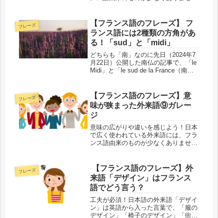
ん。外来語があることでフランス語の
単語が覚えやすくなる反面、本来の意
味が抜け落ちたり、変わってしまうこ
【フランス語のフレーズ】 フ
フレーズ
とすらあります。外来語・元の単語の
ランス語には2種類の方角があ
両方...
る！「sud」と「midi」
どちらも「南」なのに先日（2024年7
月22日）公開した南仏の記事で、「le
Midi」と「le sud de la France（南
仏）」は違うと述べました。 ただし
この中で使われている「midi」と
「sud」は、どちらも「南」を意味す
【フランス語のフレーズ】意
フレーズ
る...
味が狭まった外来語⑨ガレー
ジ
意味の広がりや違いを感じよう！日本
で広く使われている外来語には、フラ
ンス語由来のものが少なくありませ
ん。外来語があることでフランス語の
単語が覚えやすくなる反面、本来の意
味が抜け落ちたり、変わってしまうこ
【フランス語のフレーズ】外
フレーズ
とすらあります。外来語・元の単語の
来語「デザイン」はフランス
両方...
語でどう言う？
工夫が必須！日本語の外来語「デザイ
ン」は英語から入った言葉で、「服の
デザイン」「椅子のデザイン」「街の