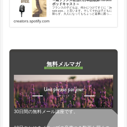
～南フランス在住の日本語教師 Hiromi
ポッドキャスト～
フランスの子どもは、何かにつけてすぐに「Je
sais pas.」と言います。そしてそれは子どもに
限らず、大人になってもちょっと返事に困った
ときなどにすぐ、「Je sais pas.」というフレー
ズが返ってくるのです。具体的な例文とともに
creators.spotify.com
ご...
無料メルマガ
30日間の無料メール講座です。