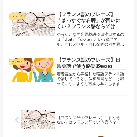
デザイン」のように使われます。こう
した言い方は日本語として定着してい
るので、普段は気にも留めないもので
【フランス語のフレーズ】
フレーズ
すが、日本語の「デザイン」は美しさ
「まっすぐな右脚」が言いに
や...
くい？フランス語ならではの
理由！
やっかいな同音異義語今回注目するの
は「droit」「droite」という単語で
す。同じスペル・同じ発音の同音異義
語が3種類あり、名詞・形容詞・副詞
の違いもあるのですが、意味の違いは
文脈で判断しなければならないことが
【フランス語のフレーズ】日
フレーズ
よくあります。そのせいで「...
常会話で使う略語⑮texto
若者言葉から昇格した略語フランス語
で話していると、仏和辞書などには載
っていないような言葉も耳にします。
元は若い人たちが仲間内で使っていた
略語などがほとんどですが、時間とと
もに社会的にも認知されて、多くの人
が使うようになった言葉です。かしこ
ま...
【フランス語のフレーズ】「わから
ない」はフランス語でどう言う？