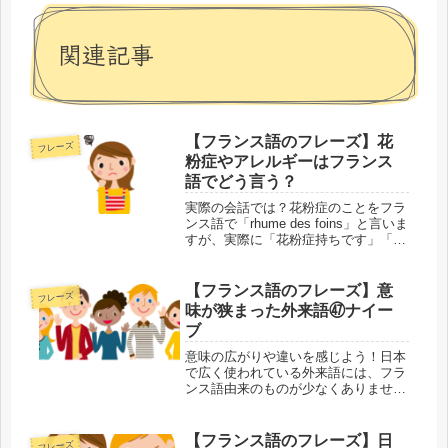
関連記事
【フランス語のフレーズ】花
フレーズ
粉症やアレルギーはフランス
語でどう言う？
実際の会話では？花粉症のことをフラ
ンス語で「rhume des foins」と言いま
すが、実際に「花粉症持ちです」「〇
〇の花粉症です」と言う場合、もっと
簡単で覚えやすい表現を使うことが多
いです。代表的な言い方をまとめてみ
【フランス語のフレーズ】意
フレーズ
ました。よく使われる...
味が狭まった外来語㊼ナイー
ブ
意味の広がりや違いを感じよう！日本
で広く使われている外来語には、フラ
ンス語由来のものが少なくありませ
ん。外来語があることでフランス語の
単語が覚えやすくなる反面、本来の意
味が抜け落ちたり、変わってしまうこ
【フランス語のフレーズ】日
フレーズ