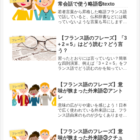
とすらあります。外来語・元の単語の
常会話で使う略語⑮texto
両方...
若者言葉から昇格した略語フランス語
で話していると、仏和辞書などには載
っていないような言葉も耳にします。
元は若い人たちが仲間内で使っていた
略語などがほとんどですが、時間とと
もに社会的にも認知されて、多くの人
【フランス語のフレーズ】「3
フレーズ
が使うようになった言葉です。かしこ
+ 2 = 5」はどう読む？どう言
ま...
う？
習ったとおりには言っていない？簡単
な四則演算、例えば「3 + 2 = 5」をフ
ランス語でどう読むのかを知っていま
すか？そしてフランス人ネイティブた
ちは、普段の生活の中で、学校で習っ
た読み方通りには言っていません。フ
【フランス語のフレーズ】意
フレーズ
ランスの子どもたちは、どの...
味が狭まった外来語②アント
レ
意味の広がりや違いを感じよう！日本
で広く使われている外来語には、フラ
ンス語由来のものが少なくありませ
ん。外来語があることでフランス語の
単語が覚えやすくなる反面、本来の意
味が抜け落ちたり、変わってしまうこ
【フランス語のフレーズ】意
フレーズ
とすらあります。外来語・元の単語の
味が狭まった外来語③クチュ