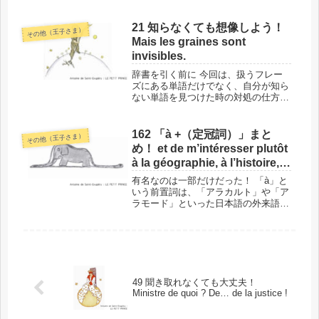
一緒に覚えることで語いを増やせます
し、男性名詞か女性名詞かを考えずに
すみます。同じつくりの他の例もご紹
21 知らなくても想像しよう！
その他（王子さま）
介します！このフレーズの場所と背景
Mais les graines sont
で...
invisibles.
辞書を引く前に 今回は、扱うフレー
ズにある単語だけでなく、自分が知ら
ない単語を見つけた時の対処の仕方を
お話しします。もちろん、辞書を引く
のは大切ですが、その前に一瞬だけ、
した方がいいことがあるんです！この
162 「à +（定冠詞）」まと
その他（王子さま）
フレーズの場所と背景では、単語に入
め！ et de m’intéresser plutôt
る...
à la géographie, à l’histoire,
au calcul et à la grammaire.
有名なのは一部だけだった！ 「à」と
いう前置詞は、「アラカルト」や「ア
ラモード」といった日本語の外来語に
も含まれています。こうした外来語は
「à +（定冠詞 + 名詞）」の形になっ
ているのですが、外来語を見ていれ
ば、「アラ～」の形という認識だ...
49 聞き取れなくても大丈夫！
Ministre de quoi ? De… de la justice !