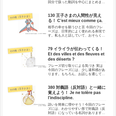
回分で扱った動詞を中心にまとめまし
た。『星の王子さま』第3章に相当し
ます。12回の中で登場した活用形や時
制、動詞句などを、意味とともにご紹
130 王子さまの人間性が見え
その他（王子さま）
介します。今回は特に「17...
る！ C’est mieux comme ça.
相手の幸せを願うひと言 今回のフレ
ーズは、日常的によく使われる表現で
す。私も人と話していて、おそらくし
ょっちゅう口にしているはずです。で
も、こうした何気ないひと言に、相手
への気遣いが透けて見える瞬間があり
79 イライラが伝わってくる！
その他（王子さま）
ます。このフレーズの場所と背景 で
Et des villes et des fleuves et
は...
des déserts ?
フレーズ切り取りによる気づき 実は
今回のフレーズには、少し違和感があ
ります。もちろん、お話しを通して読
んでいれば、状況がわかっているので
感じないうえ、作者の意図する感情に
引き込まれます。1つだけ切り取るか
380 対義語（反対語）と一緒に
その他（王子さま）
らこそ、作者の手法が見える例です
覚えよう！ Je ne tolère pas
ね！...
l’indiscipline.
語いを簡単に増やそう！今回のフレー
ズには、わかりやすい形で対義語（反
対語）になっている名詞があります。