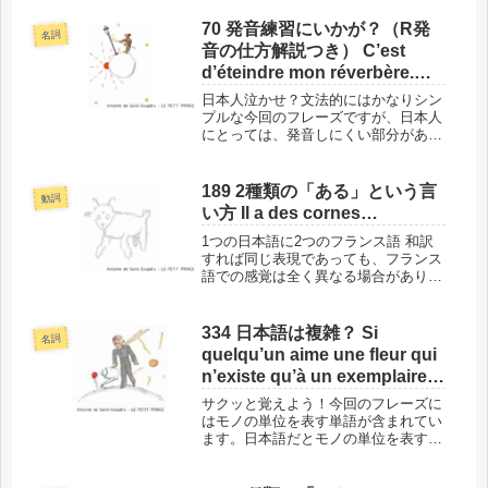
とで、まるで日本語の熟語のように、
一定の意味を持つ場合があります。そ
70 発音練習にいかが？（R発
名詞
れを知ってから見ると、日本語にも存
音の仕方解説つき） C’est
在...
d’éteindre mon réverbère.
Bonsoir.
日本人泣かせ？文法的にはかなりシン
プルな今回のフレーズですが、日本人
にとっては、発音しにくい部分があり
ます。また、よく知られている
「Bonsoir.」も、「こんばんは」だけ
ではない使い方が。まとめてお伝えし
189 2種類の「ある」という言
動詞
ますね。このフレーズの場所と背景
い方 Il a des cornes…
で...
1つの日本語に2つのフランス語 和訳
すれば同じ表現であっても、フランス
語での感覚は全く異なる場合がありま
す。今回のフレーズがその1例で、和
訳したフレーズをもとに考えれば、こ
のシリーズでこれまで何度もご紹介し
334 日本語は複雑？ Si
名詞
た言い方で、別のフランス語に訳す
quelqu’un aime une fleur qui
こ...
n’existe qu’à un exemplaire
dans les millions et les
サクッと覚えよう！今回のフレーズに
millions d’étoiles,
はモノの単位を表す単語が含まれてい
ます。日本語だとモノの単位を表す言
葉がいくつもありますが、この点に限
っては、フランス語の方が簡単で、注