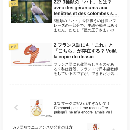
意するのは基本的なことだけです。例
227 3種類の「ハト」とは？
名詞
文と一緒にご紹介します。このフレー
avec des géraniums aux
ズ...
fenêtres et des colombes sur
le toit…
3種類の「ハト」今回扱うのは長いフ
レーズの一部分で、主語や動詞はあり
ません。ただし『星の王子さま』の作
者が考える、「ステキな家」が表現さ
れています。この中には白いハトが登
場しますが、フランス語の「ハト」は
2 フランス語にも「これ」と
名詞
3種類で、名まえがまったく異なるの
「こちら」が存在する？ Voilà
で...
la copie du dessin.
フランス語にも敬語らしきものがあ
る？私は普段、フランスで日本語教師
をしているのですが、できるだけ気を
つけてはいても、担当する学生たちを
ウンザリさせてしまう瞬間が訪れま
す。それは、敬語について説明すると
きです。日本語には入門レベルでも数
多くの...
371 マークに捉われすぎないで！
Comment peut-il me reconnaître
puisqu’il ne m’a encore jamais vu !
373 語順でニュアンスや発音の仕方