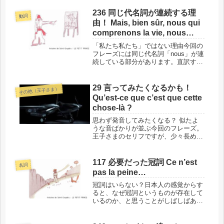
で、英語が得意な方は注意が必要かも
しれません。例文とともにご紹介しま
236 同じ代名詞が連続する理
動詞
す！このフレーズの場所と背景では、
由！ Mais, bien sûr, nous qui
単語...
comprenons la vie, nous
nous moquons bien des
「私たち私たち」ではない理由今回の
numéros !
フレーズには同じ代名詞「nous」が連
続している部分があります。直訳する
と「私たち私たち」になってしまいま
すが、もちろんそうではありません。
なぜこんな形になるのかをご説明しま
29 言ってみたくなるかも！
その他（王子さま）
す。このフレーズの場所と背景では...
Qu’est-ce que c’est que cette
chose-là ?
思わず発音してみたくなる？ 似たよ
うな音ばかりが並ぶ今回のフレーズ。
王子さまのセリフですが、少々長めな
のに、言いたいことは単純です。大人
のマネをした子どもが、得意げに言っ
ていてもおかしくない表現で、個人的
117 必要だった冠詞 Ce n’est
名詞
にも何度か、これを言っている子ども
pas la peine…
を...
冠詞はいらない？日本人の感覚からす
ると、なぜ冠詞というものが存在して
いるのか、と思うことがしばしばあり
ます。やはり母国語にないものは、あ
りがたみを感じにくいからです。でも