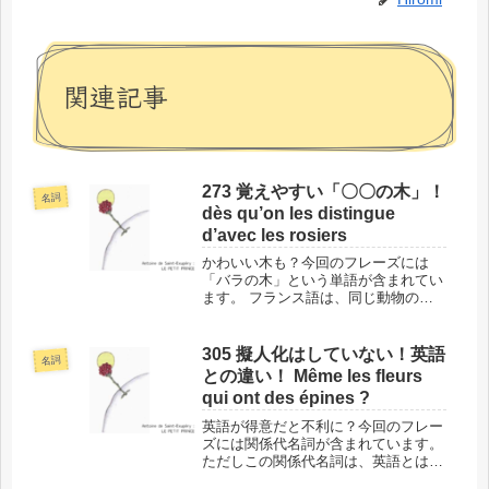
関連記事
273 覚えやすい「〇〇の木」！
名詞
dès qu’on les distingue
d’avec les rosiers
かわいい木も？今回のフレーズには
「バラの木」という単語が含まれてい
ます。 フランス語は、同じ動物のの
オスとメス、さらにはその同じ動物の
子どもでもまったく呼び方が違うこと
が多いので、いちいち覚える必要があ
305 擬人化はしていない！英語
名詞
るのですが、なぜか木の名前は単純で
との違い！ Même les fleurs
す。...
qui ont des épines ?
英語が得意だと不利に？今回のフレー
ズには関係代名詞が含まれています。
ただしこの関係代名詞は、英語とは決
定的に違う使い方をするケースなの