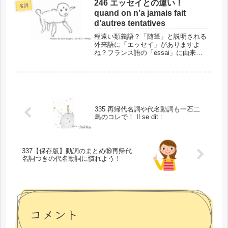
今回のフレーズには冠詞があるからこ
246 エッセイとの違い！
名詞
そ、他のものとの区別がしっかりつく
quand on n’a jamais fait
の...
d’autres tentatives
程遠い類義語？「随筆」と説明される
外来語に「エッセイ」がありますよ
ね？フランス語の「essai」に由来し
ています。今回のフレーズにある
「tentative」は、この「essai」の類
義語なのですが、「随筆」には似てい
ないのです。このフレーズ...
335 再帰代名詞や代名動詞も一石二
鳥のコレで！ Il se dit :
337【保存版】動詞のまとめ⑯再帰代
名詞つきの代名動詞に慣れよう！
コメント