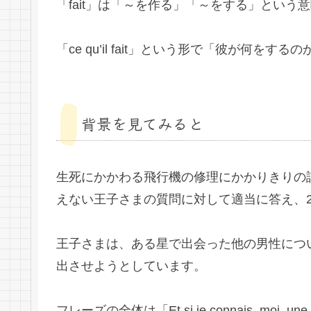
「fait」は「～を作る」「～をする」という意
「ce qu’il fait」という形で「彼が何を
背景を見てみると
生死にかかわる飛行機の修理にかかりきりの
えない王子さまの質問に対して適当に答え、
王子さまは、ある星で出会った他の男性につ
出させようとしています。
フレーズの全体は「Et si je connais, moi, une fleur