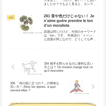
ズを見て、「うわっ、長い！」と思い
ましたか？でもよく見ると、カンマで
区切られているし、カンマの前後で同
じ単語が繰り返されていて、かなりシ
ンプルなフレーズであることがわかり
281 音や色だけじゃない！ Je
名詞
ます。このフレーズの場所と背景 今
n’aime guère prendre le ton
回...
d’un moraliste.
語源は同じだけど…今回のキーワード
は「ton」です。 外来語の「トーン」
と語源が同じなので、どうしても声な
どの音や色のトーンのことだと思って
しまいます。でもフランス語では、か
なり幅広い意味で使われる言葉です。
このフレーズの場所と背景では、単...
304 相手を黙らせるのに便利な言い
方とは？ Un mouton mange tout ce
qu’il rencontre.
306 「何の役に立つの？」の簡単な
言い方！ Alors les épines, à quoi
servent-elles ?