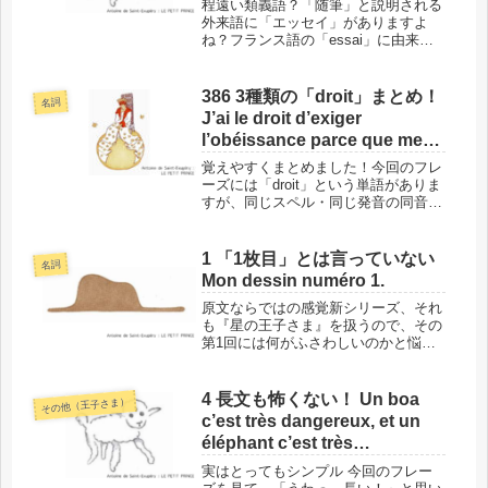
程遠い類義語？「随筆」と説明される
外来語に「エッセイ」がありますよ
ね？フランス語の「essai」に由来し
ています。今回のフレーズにある
「tentative」は、この「essai」の類
義語なのですが、「随筆」には似てい
386 3種類の「droit」まとめ！
名詞
ないのです。このフレーズ...
J’ai le droit d’exiger
l’obéissance parce que mes
ordres sont raisonnables.
覚えやすくまとめました！今回のフレ
ーズには「droit」という単語がありま
すが、同じスペル・同じ発音の同音異
義語が3種類あります。また、名詞・
形容詞・副詞の違いもあり、中には特
殊な意味を持つ言葉もあります。3種
1 「1枚目」とは言っていない
名詞
類を日本語の意味ごとに整理する...
Mon dessin numéro 1.
原文ならではの感覚新シリーズ、それ
も『星の王子さま』を扱うので、その
第1回には何がふさわしいのかと悩み
ました。その結果選んだのが「Mon
dessin numéro 1.」というフレーズで
す。簡単な単語がたったの3つ、プラ
4 長文も怖くない！ Un boa
その他（王子さま）
ス数字の1だけで、...
c’est très dangereux, et un
éléphant c’est très
encombrant.
実はとってもシンプル 今回のフレー