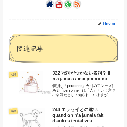
Hiromi
関連記事
322 冠詞がつかない名詞？ Il
名詞
n’a jamais aimé personne.
特別な「personne」今回のフレーズに
ある「personne」は「人」という意味
の名詞だとして知られていますが、冠
詞がついていません。フランス語で
は、よほどの理由がない限りは冠詞が
つくので、このフレーズでの
246 エッセイとの違い！
名詞
「personne」には、特別...
quand on n’a jamais fait
d’autres tentatives