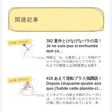
関連記事
362 意外とけなげなバラの花！
その他（王子さま）
Je ne suis pas si enrhumée
que ça…
特殊な「si」も復習しよう！今回のフ
レーズはバラの花のセリフですが、そ
れまでの態度とは180度異なる様子が
見えてきます。「もしも」の意味では
なく、比較を表す「si」の使い方も、
復習できますよ！このフレーズの場所
416 あえて逆転プラス強調語！
その他（王子さま）
と背景では、単語に入る前に、今...
Depuis cinquante-quatre ans
que j’habite cette planète-ci,
je n’ai été dérangé que trois
ビジネスマンの訴え今回のフレーズに
fois.
は、このセリフを言ったビジネスマン
の強い思いが込められています。本来
の自然な言い方ではなく表現を入れ替
え、その上に強調語までつけられてい