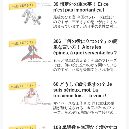
ます。彼の思いを汲み取ってあげまし
39 想定外の重大事！ Et ce
その他（王子さま）
ょう！このフレーズの場所と背景で
n’est pas important ça !
は、...
最後のひと言 今回のフレーズは短い
のですが、王子さまの想いがたくさん
詰まっています。語り手の男性に対し
て懸命に訴える王子さまの、最後のひ
と言がこのフレーズです。このフレー
ズの場所と背景 では、単語に入る前
306 「何の役に立つの？」の簡
その他（王子さま）
に、今回の「Et ce n’est ...
単な言い方！ Alors les
épines, à quoi servent-elles ?
もっと簡単に言える！今回のフレーズ
では、何の役に立つのかを聞いている
のですが、正式な疑問文とされる倒置
形を使っているうえ、代名詞を使って
いるので、性や数を意識しないといけ
ない言い方をしています。でも現代フ
60 どうして繰り返すの？ Je
その他（王子さま）
ランス語の普段の会話では、もっと簡
suis sérieux, moi. La
単...
troisième fois… la voici !
マイペースな王子さま 同じ意味の単
語が繰り返される、今回の2つのフレ
ーズ。それぞれ理由があって繰り返さ
れていますが、その意図は伝わりませ
ん。王子さまは、あくまでもマイペー
スなのです。このフレーズの場所と背
108 単語数を無理なく増やすコ
その他（王子さま）