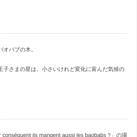
バオバブの木。
王子さまの星は、小さいけれど変化に富んだ気候の
nt ils mangent aussi les baobabs ?」の場