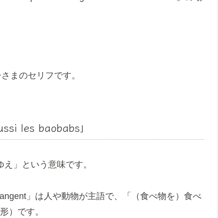
子さまのセリフです。
ussi les baobabs」
「それゆえ」という意味です。
angent」は人や動物が主語で、「（食べ物を）食べ
在形）です。