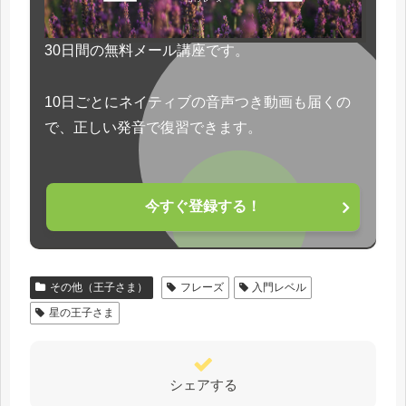
30日間の無料メール講座です。
10日ごとにネイティブの音声つき動画も届くの
で、正しい発音で復習できます。
今すぐ登録する！
その他（王子さま）
フレーズ
入門レベル
星の王子さま
シェアする