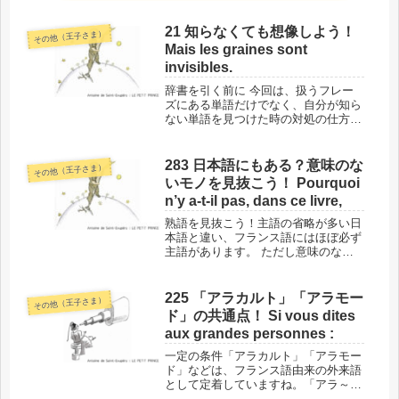
21 知らなくても想像しよう！
その他（王子さま）
Mais les graines sont
invisibles.
辞書を引く前に 今回は、扱うフレー
ズにある単語だけでなく、自分が知ら
ない単語を見つけた時の対処の仕方を
お話しします。もちろん、辞書を引く
のは大切ですが、その前に一瞬だけ、
した方がいいことがあるんです！この
283 日本語にもある？意味のな
その他（王子さま）
フレーズの場所と背景では、単語に入
いモノを見抜こう！ Pourquoi
る...
n’y a-t-il pas, dans ce livre,
熟語を見抜こう！主語の省略が多い日
本語と違い、フランス語にはほぼ必ず
主語があります。 ただし意味のない
主語も多く、それがわかりにくい形に
なっている場合もあります。熟語にな
っていることが多いので、まずそれを
225 「アラカルト」「アラモー
その他（王子さま）
見抜くクセをつけましょう！このフレ
ド」の共通点！ Si vous dites
ー...
aux grandes personnes :
一定の条件「アラカルト」「アラモー
ド」などは、フランス語由来の外来語
として定着していますね。「アラ～」
という言い方は、フランス語らしい響