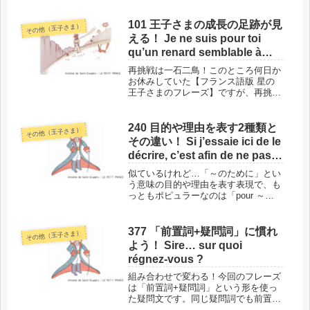
きで好まれているのでしょうか？ただ
しこの「アラ～」、どんな言葉にでも
101 王子さまの成長の足跡が見
その他（王子さま）
つくわけではありません。一定の条件
える！ Je ne suis pour toi
が...
qu’un renard semblable à
cent mille renards.
再挑戦は一石二鳥！このところ何日か
お休みしていた【フランス語版 星の
王子さまのフレーズ】ですが、再挑戦
をしていきます。前回のフレーズとペ
アになっているので、復習と単語の整
理ができて、一石二鳥です！このフレ
240 目的や理由を表す2種類と
その他（王子さま）
ーズの場所と背景 では、単語に入る
その違い！ Si j’essaie ici de le
前...
décrire, c’est afin de ne pas
l’oublier.
似ているけれど…「～のために」とい
う意味の目的や理由を表す表現で、も
っともポピュラーなのは「pour ～」
ではないでしょうか？ 今回のフレー
ズに登場している「afin de ～」との
違いや使い分けについてご紹介しま
377 「前置詞+疑問詞」に慣れ
その他（王子さま）
す。このフレーズの場所と背...
よう！ Sire… sur quoi
régnez-vous ?
組み合わせで変わる！今回のフレーズ
は「前置詞+疑問詞」という形を使っ
た疑問文です。同じ疑問詞でも前置詞
の違いで意味が変わったり、動詞との