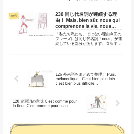
れていますが、その意図は伝わりませ
ん。王子さまは、あくまでもマイペー
スなのです。このフレーズの場所と背
236 同じ代名詞が連続する理
動詞
景 では、単語に入る前に、今回の
由！ Mais, bien sûr, nous qui
「J...
comprenons la vie, nous
nous moquons bien des
「私たち私たち」ではない理由今回の
numéros !
フレーズには同じ代名詞「nous」が連
続している部分があります。直訳する
と「私たち私たち」になってしまいま
すが、もちろんそうではありません。
なぜこんな形になるのかをご説明しま
す。このフレーズの場所と背景では...
126 外来語をまとめて整理！ Puis,
mélancolique : C’est bien plus loin…
c’est bien plus difficile…
128 定冠詞の意味 C’est comme pour
la fleur. C’est comme pour l’eau.