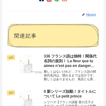
Hiromi
関連記事
336 フランス語は独特！関係代
名詞
名詞の規則！ La fleur que tu
aimes n’est pas en danger…
難しくはないけれど…フランス語の関
係代名詞は、慣れるまでは厄介です。
難しくはありませんが、英語とも異な
る独特な規則があるからです。関係代
名詞の規則を知るには理想的な今回の
フレーズで、ぜひ身につけてくださ
0 新シリーズ始動！タイトルに
名詞
い！このフレーズの場所と背景では、
ついて Le petit prince
単語...
シリーズ【フランス語版 星の王子さ
まのフレーズ】の方針新シリーズ始動