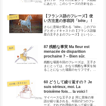
にあたり、このシリーズの方針をお伝
えします。なお前提として、『Le
petit prince』は本文・挿絵とも、フラ
ンス並びに全世界で著作権の切れた作
【フランス語のフレーズ】使
フレーズ
品ですが、ブログ等で挿...
い方注意の形容詞「bête」！
さらに意味が変わる「bête」このブロ
グとポッドキャストの【フランス語版
星の王子さまのフレーズ】というシリ
ーズの第365回で、「bête」という名
詞には意味の幅がかなりあるというこ
とを扱いました。1つの単語で「野
87 残酷な事実 Ma fleur est
名詞
獣」にも「虫」にもなるので...
menacée de disparition
prochaine ? – Bien sûr.
残酷な場面今回のフレーズは、王子さ
まにとっては、かなり残酷な事実を知
ることになった場面のセリフです。話
し相手の地理学者は事情を知らず、ま
た、おそらく興味もないので淡々と答
えていますが、それが余計に、残酷の
60 どうして繰り返すの？ Je
その他（王子さま）
度を増しているかのようです。そし
suis sérieux, moi. La
て、...
troisième fois… la voici !
マイペースな王子さま 同じ意味の単
語が繰り返される、今回の2つのフレ
ーズ。それぞれ理由があって繰り返さ