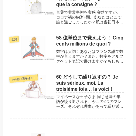
の...
que la consigne ?
言葉で非常事態を実感 突然ですが、
コロナ禍の約3年間、あなたはどこで
誰と過ごしましたか？私は当初日本に
いて、フランスのロックダウンのニュ
ースを見て驚いたものの、2回目のロ
ックダウンの最中にフランスに戻ると
58 億単位まで覚えよう！ Cinq
名詞
いう経験をしました。その際にフラン
cents millions de quoi ?
ス...
数字は大切！あなたはフランス語で数
字が言えますか？また、数字をアルフ
ァベット表記で書けますか？もしもこ
れから数字を覚えるなら、ぜひ書き方
も同時に覚えてください。億単位まで
覚えたほうがいいと思いますが、100
60 どうして繰り返すの？ Je
その他（王子さま）
まで覚えれば、あとはカンタンです
suis sérieux, moi. La
よ...
troisième fois… la voici !
マイペースな王子さま 同じ意味の単
語が繰り返される、今回の2つのフレ
ーズ。それぞれ理由があって繰り返さ
れていますが、その意図は伝わりませ
ん。王子さまは、あくまでもマイペー
スなのです。このフレーズの場所と背
景 では、単語に入る前に、今回の
「J...