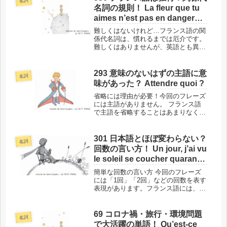
名詞
名詞の規則！ La fleur que tu
aimes n’est pas en danger…
難しくはないけれど…フランス語の関
係代名詞は、慣れるまでは厄介です。
難しくはありませんが、英語とも異な
る独特な規則があるからです。関係代
名詞の規則を知るには理想的な今回の
フレーズで、ぜひ身につけてくださ
293 意味のないはずの主語に意
名詞
い！このフレーズの場所と背景では、
味があった？ Attendre quoi ?
単語...
省略には理由が必要！今回のフレーズ
には主語がありません。 フランス語
で主語を省略することはあまりなく、
それなりの理由が必要です。省略しな
い元の形を考えてみることで、フレー
ズの成り立ちだけでなく、ニュアンス
301 日本語とほぼ変わらない？
名詞
の違いまでもが見えてきます！このフ
回数の言い方！ Un jour, j’ai vu
レ...
le soleil se coucher quarante-
trois fois !
簡単な回数の言い方 今回のフレーズ
には「1回」「2回」などの回数を表す
表現があります。フランス語には、性
や数による変化がつきものですが、こ
の表現は日本語並みに簡単です。ただ
し1つだけ注意点があるので、それも
69 コロナ禍・旅行・環境問題
名詞
含めてご紹介します。このフレーズ
で大活躍の単語！ Qu’est-ce