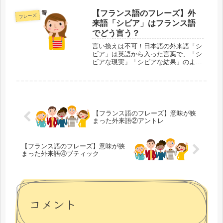
略語などがほとんどですが、時間とと
もに社会的にも認知されて、多くの人
【フランス語のフレーズ】外
フレーズ
が使うようになった言葉です。かしこ
来語「シビア」はフランス語
ま...
でどう言う？
言い換えは不可！日本語の外来語「シ
ビア」は英語から入った言葉で、「シ
ビアな現実」「シビアな結果」のよう
に使われます。「シビア」を他の言葉
に言い換えるなら、「厳しい」「甘く
ない」などになるでしょうか？フラン
ス語にも、「シビア」の語源となった
英...
【フランス語のフレーズ】意味が狭
まった外来語②アントレ
【フランス語のフレーズ】意味が狭
まった外来語④ブティック
コメント