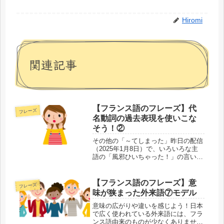
Hiromi
関連記事
【フランス語のフレーズ】代
フレーズ
名動詞の過去表現を使いこな
そう！②
その他の「～てしまった」昨日の配信
（2025年1月8日）で、いろいろな主
語の「風邪ひいちゃった！」の言い方
をご紹介しました。 「～てしまっ
た」をフランス語で言う場合には、代
名動詞の過去表現が便利です。今回は
【フランス語のフレーズ】意
フレーズ
「間違えちゃった」「迷っちゃっ
味が狭まった外来語⑦モデル
た」...
意味の広がりや違いを感じよう！日本
で広く使われている外来語には、フラ
ンス語由来のものが少なくありませ