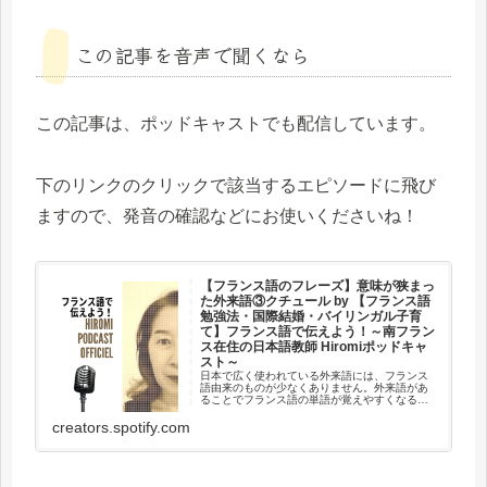
この記事を音声で聞くなら
この記事は、ポッドキャストでも配信しています。
下のリンクのクリックで該当するエピソードに飛び
ますので、発音の確認などにお使いくださいね！
【フランス語のフレーズ】意味が狭まっ
た外来語③クチュール by 【フランス語
勉強法・国際結婚・バイリンガル子育
て】フランス語で伝えよう！～南フラン
ス在住の日本語教師 Hiromiポッドキャ
スト～
日本で広く使われている外来語には、フランス
語由来のものが少なくありません。外来語があ
ることでフランス語の単語が覚えやすくなる反
面、本来の意味が抜け落ちたり、変わってしま
うことすらあります。外来語・元の単語の両方
creators.spotify.com
を知って、意味の広がりや違いを...