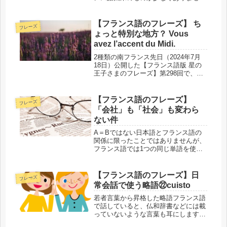
ん。外来語があることでフランス語の
単語が覚えやすくなる反面、本来の意
味が抜け落ちたり、変わってしまうこ
【フランス語のフレーズ】 ち
フレーズ
とすらあります。外来語・元の単語の
ょっと特別な地方？ Vous
両方...
avez l’accent du Midi.
2種類の南フランス先日（2024年7月
18日）公開した【フランス語版 星の
王子さまのフレーズ】第298回で、
「midi」という名詞をご紹介しまし
た。その中での「midi」の意味は「正
午」だったのですが、この単語には
【フランス語のフレーズ】
フレーズ
「南」という意味もあります...
「会社」も「社会」も変わら
ない件
A＝Bではない日本語とフランス語の
関係に限ったことではありませんが、
フランス語では1つの同じ単語を使う
のに、日本語では2つ以上の異なる単
語になる場合があります。その例の1
つが「société」という単語です。
【フランス語のフレーズ】日
フレーズ
「société」には「会社」「...
常会話で使う略語㉒cuisto
若者言葉から昇格した略語フランス語
で話していると、仏和辞書などには載
っていないような言葉も耳にします。
元は若い人たちが仲間内で使っていた