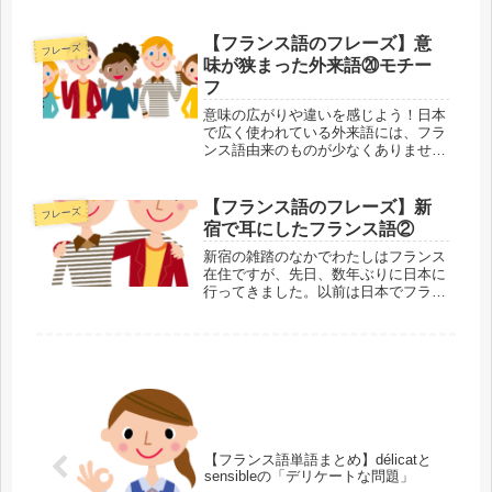
ん。外来語があることでフランス語の
単語が覚えやすくなる反面、本来の意
味が抜け落ちたり、変わってしまうこ
【フランス語のフレーズ】意
フレーズ
とすらあります。外来語・元の単語の
味が狭まった外来語⑳モチー
両方...
フ
意味の広がりや違いを感じよう！日本
で広く使われている外来語には、フラ
ンス語由来のものが少なくありませ
ん。外来語があることでフランス語の
単語が覚えやすくなる反面、本来の意
味が抜け落ちたり、変わってしまうこ
【フランス語のフレーズ】新
フレーズ
とすらあります。外来語・元の単語の
宿で耳にしたフランス語②
両方...
新宿の雑踏のなかでわたしはフランス
在住ですが、先日、数年ぶりに日本に
行ってきました。以前は日本でフラン
ス語を耳にすることなど、ほとんどあ
りませんでしたが、今回はあちこちで
聞こえてきました。なかでも印象的だ
ったのが、新宿の雑踏のなかで耳にし
た...
【フランス語単語まとめ】délicatと
sensibleの「デリケートな問題」