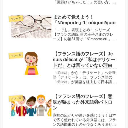
「風邪ひいちゃった！」の言い方、さ
らに単に「風邪をひいた」という言い
方をご紹介しますが、その違いには、
日本語にも共通するポイントがあるん
まとめて覚えよう！
フレーズ
です！「風邪をひいている」このブロ
「N’importe」1: où/quel/quoi
グ...
「～でも」表現まとめ！ シリーズ
【フランス語版 星の王子さまのフレ
ーズ】の第31回で「N'importe où.」と
いうフレーズを扱いました。主語が省
略された「n'importe」は、よく使われ
る決まった形で、後ろに疑問詞がつき
【フランス語のフレーズ】Je
フレーズ
ます。第31...
suis délicat.が「私はデリケー
トだ」とは言っていない理由
「délicat」から「デリケート」へ外来
語「デリケート」は、フランス語の
「délicat」が英語を経由して日本語に
入っています。なので今回のタイトル
にある「Je suis délicat.」というフレ
ーズは、「私はデリケートだ」と和訳
【フランス語のフレーズ】意
フレーズ
され...
味が狭まった外来語㉕パトロ
ン
意味の広がりや違いを感じよう！日本
で広く使われている外来語には、フラ
ンス語由来のものが少なくありませ