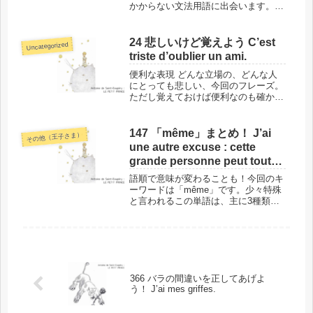
かからない文法用語に出会います。今
回のタイトルにある「代名動詞」や
「再帰代名詞」などは、説明がないと
意味不明ですよね？実は私、入門期に
24 悲しいけど覚えよう C’est
Uncategorized
かなり文法書アレルギーになりまし
triste d’oublier un ami.
て、こ...
便利な表現 どんな立場の、どんな人
にとっても悲しい、今回のフレーズ。
ただし覚えておけば便利なのも確か。
単語を入れ替えるだけで、いろいろな
表現ができるからです。そして『星の
王子さま』という素晴らしい作品を遺
147 「même」まとめ！ J’ai
その他（王子さま）
した、作者の価値観が伝わってきま
une autre excuse : cette
す。...
grande personne peut tout
comprendre, même les livres
語順で意味が変わることも！今回のキ
pour enfants.
ーワードは「même」です。少々特殊
と言われるこの単語は、主に3種類の
違う意味になるのですが、「形」に注
目すれば、あまり難しくはありませ
ん。ただし、同じ単語を使っても、語
順が変わるだけでまったく意味が異な
る...
366 バラの間違いを正してあげよ
う！ J’ai mes griffes.