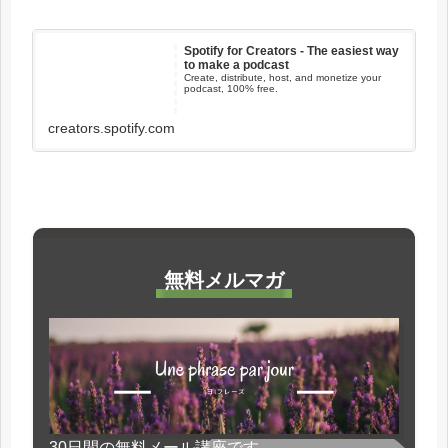
Spotify for Creators - The easiest way
to make a podcast
Create, distribute, host, and monetize your
podcast, 100% free.
creators.spotify.com
無料メルマガ
30日間の無料メール講座です。