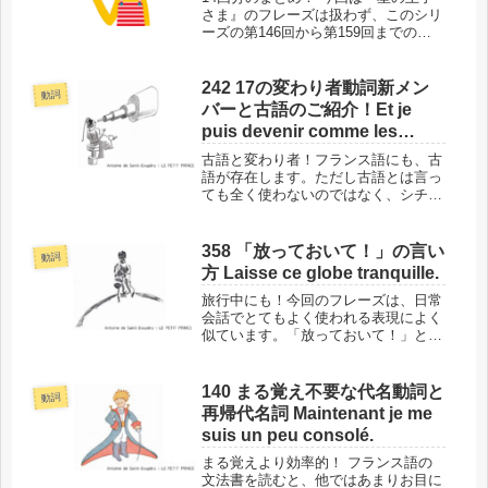
さま』のフレーズは扱わず、このシリ
ーズの第146回から第159回までの計
14回分で扱った動詞を中心にまとめま
した。動詞をタイプ別に分けて、14回
の中で登場した活用形や時制、動詞句
242 17の変わり者動詞新メン
動詞
などを、意味とともにご紹介...
バーと古語のご紹介！Et je
puis devenir comme les
grandes personnes
古語と変わり者！フランス語にも、古
語が存在します。ただし古語とは言っ
ても全く使わないのではなく、シチュ
エーションによっては、りっぱな現役
です。また、今回のフレーズにある
「devenir」は、過去を表す時に
358 「放っておいて！」の言い
動詞
「être」を使う17の動詞の1つで...
方 Laisse ce globe tranquille.
旅行中にも！今回のフレーズは、日常
会話でとてもよく使われる表現によく
似ています。「放っておいて！」とい
うのは親しい間柄で使う言い方です
が、実は旅行中でも使う場面のある言
い方があるので、そちらも併せてご紹
140 まる覚え不要な代名動詞と
動詞
介します。このフレーズの場所と背景
再帰代名詞 Maintenant je me
では...
suis un peu consolé.
まる覚えより効率的！ フランス語の
文法書を読むと、他ではあまりお目に