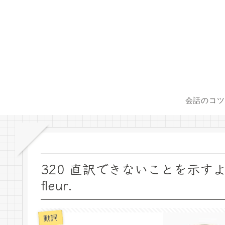
会話のコツ
320 直訳できないことを示すよい例！ I
fleur.
動詞