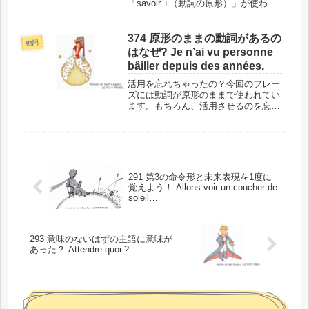
「savoir +（動詞の原形）」が使われ
ています。「pouvoir +（動詞の原
形）」も「～できる」という意味で使
われますが、少しニュアンスが変わり
374 原形のままの動詞があるの
動詞
ます。簡単な例文でご紹介...
はなぜ? Je n’ai vu personne
bâiller depuis des années.
活用を忘れちゃったの？今回のフレー
ズには動詞が原形のままで使われてい
ます。もちろん、活用させるのを忘れ
たわけではないですよ！なぜ原形のま
まで使われているのか、同様の例も挙
げながらご紹介します。このフレーズ
の場所と背景では、単語に入る前に、
今...
291 第3の命令形と未来表現を1度に
覚えよう！ Allons voir un coucher de
soleil…
293 意味のないはずの主語に意味が
あった？ Attendre quoi ?