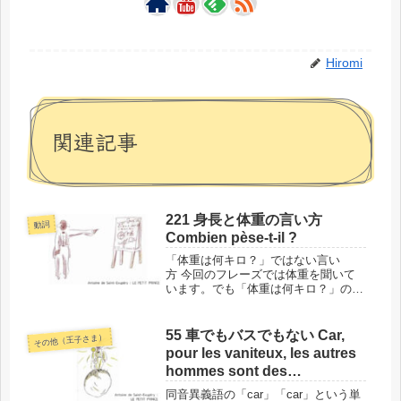
Hiromi
関連記事
221 身長と体重の言い方
動詞
Combien pèse-t-il ?
「体重は何キロ？」ではない言い
方 今回のフレーズでは体重を聞いて
います。でも「体重は何キロ？」のよ
うには聞いていません。身長と体重の
言い方や聞き方をご紹介します。この
フレーズの場所と背景 では、単語に
55 車でもバスでもない Car,
その他（王子さま）
入る前に、今回のフレーズ
pour les vaniteux, les autres
「Combien...
hommes sont des
admirateurs.
同音異義語の「car」「car」という単