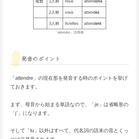
複数
1人称
nous
attend
ons
2人称
vous
attend
ez
3人称
ils/elles
attend
ent
「attendre」活用表
発音のポイント
「attendre」の現在形を発音する時のポイントを挙げ
ておきます。
まず、母音から始まる単語なので、「je」は省略形の
「j’」になります。
そして「tu」以外はすべて、代名詞の語末の音とくっ