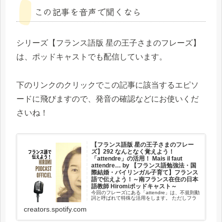
この記事を音声で聞くなら
シリーズ【フランス語版 星の王子さまのフレーズ】
は、ポッドキャストでも配信しています。
下のリンクのクリックでこの記事に該当するエピソ
ードに飛びますので、発音の確認などにお使いくだ
さいね！
【フランス語版 星の王子さまのフレー
ズ】292 なんとなく覚えよう！
「attendre」の活用！ Mais il faut
attendre… by 【フランス語勉強法・国
際結婚・バイリンガル子育て】フランス
語で伝えよう！～南フランス在住の日本
語教師 Hiromiポッドキャスト～
今回のフレーズにある「attendre」は、不規則動
詞と呼ばれて特殊な活用をします。 ただしフラ
ンス語には、不規則動詞が多いのも事実。 難な
creators.spotify.com
く覚えられる方はいいのですが、そうでない方
は参考になさってください。 このエピソードの
ブログ記事は⁠...