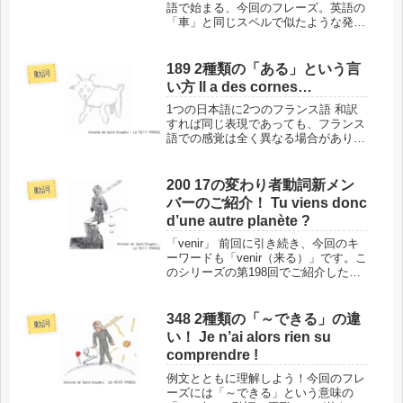
語で始まる、今回のフレーズ。英語の
「車」と同じスペルで似たような発音
なのに、まったく違う意味です。ただ
しこの単語の同音異義語には、乗り物
を意味する「car」があります。で
189 2種類の「ある」という言
動詞
も、「車」ではありません。後半...
い方 Il a des cornes…
1つの日本語に2つのフランス語 和訳
すれば同じ表現であっても、フランス
語での感覚は全く異なる場合がありま
す。今回のフレーズがその1例で、和
訳したフレーズをもとに考えれば、こ
のシリーズでこれまで何度もご紹介し
200 17の変わり者動詞新メン
動詞
た言い方で、別のフランス語に訳す
バーのご紹介！ Tu viens donc
こ...
d’une autre planète ?
「venir」 前回に引き続き、今回のキ
ーワードも「venir（来る）」です。こ
のシリーズの第198回でご紹介した
「17の変わり者動詞」の1つだからで
す。なお、この新メンバーは「venir」
だけではありません。関連する他の動
348 2種類の「～できる」の違
動詞
詞も一緒にご紹介...
い！ Je n’ai alors rien su
comprendre !
例文とともに理解しよう！今回のフレ
ーズには「～できる」という意味の