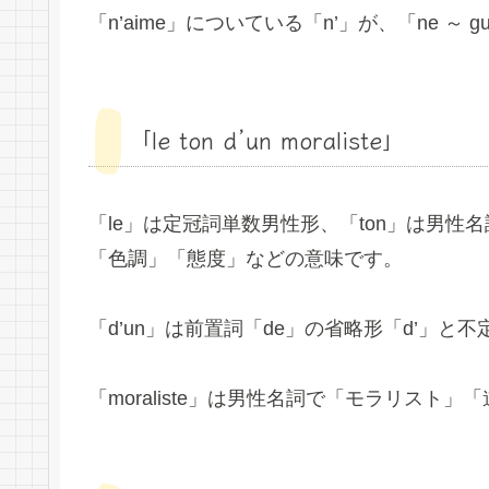
「n’aime」についている「n’」が、「ne ～ 
「le ton d’un moraliste」
「le」は定冠詞単数男性形、「ton」は男
「色調」「態度」などの意味です。
「d’un」は前置詞「de」の省略形「d’」
「moraliste」は男性名詞で「モラリス