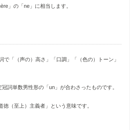
guère」の「ne」に相当します。
性名詞で「（声の）高さ」「口調」「（色の）トーン」
と不定冠詞単数男性形の「un」が合わさったものです。
ト」「道徳（至上）主義者」という意味です。