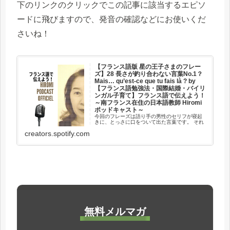
下のリンクのクリックでこの記事に該当するエピソ
ードに飛びますので、発音の確認などにお使いくだ
さいね！
【フランス語版 星の王子さまのフレー
ズ】28 長さが釣り合わない言葉No.1？
Mais… qu’est-ce que tu fais là ? by
【フランス語勉強法・国際結婚・バイリ
ンガル子育て】フランス語で伝えよう！
～南フランス在住の日本語教師 Hiromi
ポッドキャスト～
今回のフレーズは語り手の男性のセリフが寝起
きに、とっさに口をついて出た言葉です。 それ
だけに、日常にあふれている表現だということ
creators.spotify.com
です。 親しい間柄で使われる「tu」の用法や、
動詞の活用形などもご紹介します。このエピソ
ードでご紹介している 第...
無料メルマガ