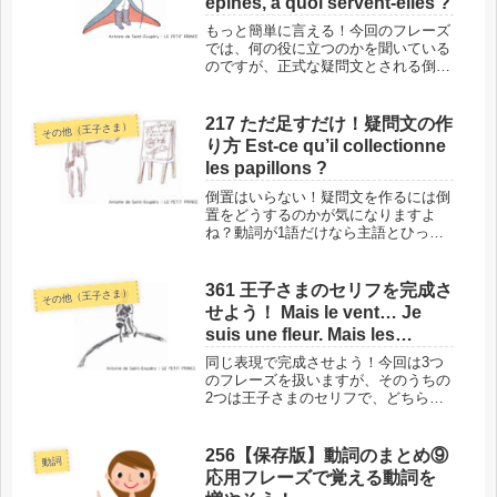
épines, à quoi servent-elles ?
もっと簡単に言える！今回のフレーズ
では、何の役に立つのかを聞いている
のですが、正式な疑問文とされる倒置
形を使っているうえ、代名詞を使って
いるので、性や数を意識しないといけ
ない言い方をしています。でも現代フ
217 ただ足すだけ！疑問文の作
その他（王子さま）
ランス語の普段の会話では、もっと簡
り方 Est-ce qu’il collectionne
単...
les papillons ?
倒置はいらない！疑問文を作るには倒
置をどうするのかが気になりますよ
ね？動詞が1語だけなら主語とひっく
り返すだけで済みますが、動詞が複数
の単語で構成されていたりすると、ど
れを前に持って行けばいいのかと迷う
361 王子さまのセリフを完成さ
その他（王子さま）
ことも。でも倒置なしで、ただ単に足
せよう！ Mais le vent… Je
すだ...
suis une fleur. Mais les
bêtes…
同じ表現で完成させよう！今回は3つ
のフレーズを扱いますが、そのうちの
2つは王子さまのセリフで、どちらも
途切れています。簡単で、しかもまっ
たく同じ表現を使って両方を完成でき
るので、ご紹介します。このフレーズ
256【保存版】動詞のまとめ⑨
動詞
の場所と背景では、単語に入る前に、
応用フレーズで覚える動詞を
今...