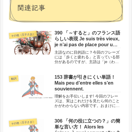
関連記事
390 「～すると」のフランス語
その他（王子さま）
らしい表現 Je suis très vieux,
je n’ai pas de place pour un
carrosse, et ça me fatigue de
主語なのに目的語に？今回のフレーズ
marcher.
には「歩くと疲れる」と言っている部
分があるのですが、主語は「je（わた
し）」ではありません。疲れているの
は間違いなく「わたし」であるもの
の、「わたし」は目的語になっていま
153 辞書が引きにくい単語！
動詞
す。こうした表現こそが、フランス語
Mais peu d’entre elles s’en
ら...
souviennent.
理解をお手伝いします! 今回のフレー
ズは、実はこれだけを見たら何のこと
かがわからない内容です。おまけに動
詞は、辞書が引きにくいかもしれませ
ん。「主語・述語・目的語」という構
成でで成り立ってはいるものの、主語
306 「何の役に立つの？」の簡
その他（王子さま）
と目的語の情報がないし、辞書も引
単な言い方！ Alors les
け...