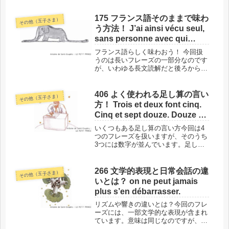
175 フランス語そのままで味わ
その他（王子さま）
う方法！ J’ai ainsi vécu seul,
sans personne avec qui
parler véritablement, jusqu’à
フランス語らしく味わおう！ 今回扱
une panne dans le désert du
うのは長いフレーズの一部分なのです
が、いわゆる長文読解だと後ろから訳
Sahara,
すことが多くありませんか？それは、
和訳してしまうからです。少し頭を切
り替えて、フランス語そのままで味わ
406 よく使われる足し算の言い
その他（王子さま）
ってみませんか？その方法を具体的に
方！ Trois et deux font cinq.
ご...
Cinq et sept douze. Douze et
trois quinze. Bonjour.
いくつもある足し算の言い方今回は4
つのフレーズを扱いますが、そのうち
3つには数字が並んでいます。足し算
とその結果を言っているフレーズだか
らです。ただし１つは省略形、残りの
2つはそれをさらに省略した形です。
266 文学的表現と日常会話の違
その他（王子さま）
話し言葉でよく使われる、足し算の言
いとは？ on ne peut jamais
い...
plus s’en débarrasser.
リズムや響きの違いとは？今回のフレ
ーズには、一部文学的な表現が含まれ
ています。意味は同じなのですが、日
常会話で使う表現とは若干異なりま