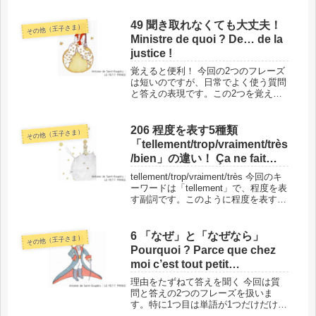
す。フレーズのリズムや響きの違いを
感じてみてください。このフレーズの
49 聞き取れなくても大丈夫！
その他（王子さま）
場所と背景では、単語に入る前に、今
Ministre de quoi ? De… de la
回の...
justice !
覚えると便利！ 今回の2つのフレーズ
は短いのですが、日常でよく使う質問
と答えの表現です。この2つを覚える
ことで、聞き取れなかった部分を教え
てもらったり、詳しく知りたいことに
答えてもらったりすることができるよ
206 程度を表す5種類
その他（王子さま）
うになりますよ！このフレーズの場
「tellement/trop/vraiment/très
所...
/bien」の違い！ Ça ne fait
rien, c’est tellement petit,
tellement/trop/vraiment/très 今回のキ
chez moi !
ーワードは「tellement」で、程度を表
す副詞です。このように程度を表す副
詞には「trop」「vraiment」「très」
「bien」などがあり、このシリーズで
はすでに...
6 「なぜ」と「なぜなら」
その他（王子さま）
Pourquoi ? Parce que chez
moi c’est tout petit…
理由をたずねて答えを聞く 今回は質
問と答えの2つのフレーズを扱いま
す。特に1つ目は単語が1つだけだけ
ど、これだって立派な1フレーズ。1つ