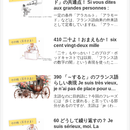
ド」の共通点！ Si vous dites
aux grandes personnes :
一定の条件「アラカルト」「アラモー
ド」などは、フランス語由来の外来語
として定着していますね。「アラ～」
という言い方は、フランス語らしい響
きで好まれているのでしょうか？ただ
しこの「アラ～」、どんな言葉にでも
410 二十よ！おまえもか！ six
その他（王子さま）
つくわけではありません。一定の条件
cent vingt-deux mille
が...
「二十」もやっかい！このブログ・ポ
ッドキャストでは以前、「フランス語
の数字の闇」という表現を使ったこと
があります。その際、および前回
（409回）では、主に「cent（百）」
について、めんどうな規則があること
390 「～すると」のフランス語
その他（王子さま）
をお伝えしました。でも実は、フラ
らしい表現 Je suis très vieux,
ン...
je n’ai pas de place pour un
carrosse, et ça me fatigue de
主語なのに目的語に？今回のフレーズ
marcher.
には「歩くと疲れる」と言っている部
分があるのですが、主語は「je（わた
し）」ではありません。疲れているの
は間違いなく「わたし」であるもの
の、「わたし」は目的語になっていま
60 どうして繰り返すの？ Je
その他（王子さま）
す。こうした表現こそが、フランス語
suis sérieux, moi. La
ら...