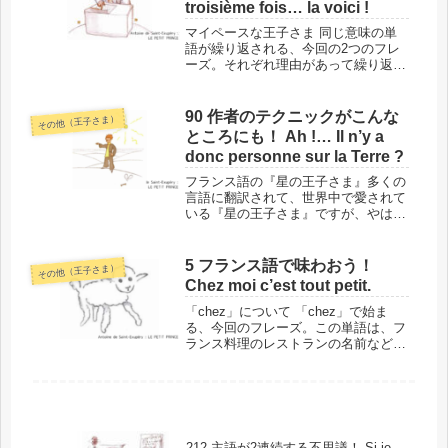
troisième fois… la voici !
マイペースな王子さま 同じ意味の単
語が繰り返される、今回の2つのフレ
ーズ。それぞれ理由があって繰り返さ
れていますが、その意図は伝わりませ
ん。王子さまは、あくまでもマイペー
スなのです。このフレーズの場所と背
90 作者のテクニックがこんな
その他（王子さま）
景 では、単語に入る前に、今回の
ところにも！ Ah !… Il n’y a
「J...
donc personne sur la Terre ?
フランス語の『星の王子さま』多くの
言語に翻訳されて、世界中で愛されて
いる『星の王子さま』ですが、やはり
作者の母国語であるフランス語で読む
と、細かなテクニックが感じられるこ
とがあります。今回のフレーズも、そ
5 フランス語で味わおう！
その他（王子さま）
のうちの1つ。ぜひ、フランス語で味
Chez moi c’est tout petit.
わ...
「chez」について 「chez」で始ま
る、今回のフレーズ。この単語は、フ
ランス料理のレストランの名前などに
使われていて、フランス語学習にあま
り興味がない人でも、見聞きしている
のではないでしょうか？「〇〇さんの
家」「○○さん宅」という意味だ...
212 主語が2連続する不思議！ Si je