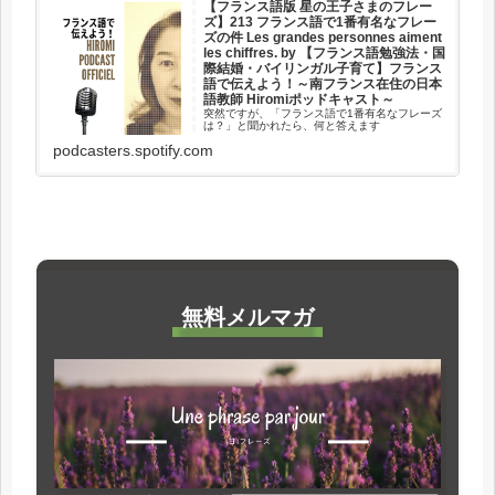
【フランス語版 星の王子さまのフレー
ズ】213 フランス語で1番有名なフレー
ズの件 Les grandes personnes aiment
les chiffres. by 【フランス語勉強法・国
際結婚・バイリンガル子育て】フランス
語で伝えよう！～南フランス在住の日本
語教師 Hiromiポッドキャスト～
突然ですが、「フランス語で1番有名なフレーズ
は？」と聞かれたら、何と答えます
か？ 「Bonjour.」ですか？「Je t'aime.」ではな
podcasters.spotify.com
いでしょうか？ 今回のフレーズにも使われてい
る動詞なので、この機会になぜ「Je t'aime.」に
な...
無料メルマガ