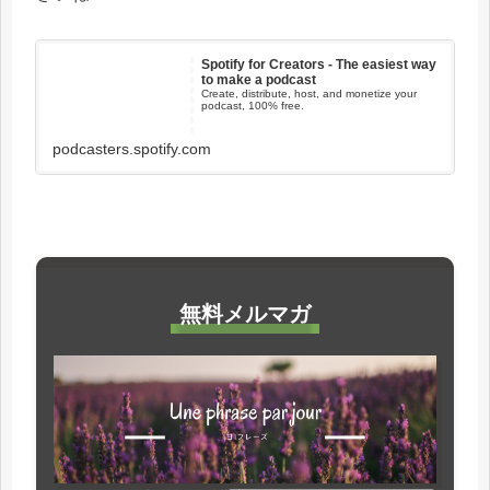
Spotify for Creators - The easiest way
to make a podcast
Create, distribute, host, and monetize your
podcast, 100% free.
podcasters.spotify.com
無料メルマガ