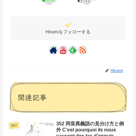
LINE
コピー
Hiromiをフォローする
Hiromi
関連記事
352 同音異義語の見分け方と例
動詞
外 C’est pourquoi ils nous
causent des tas d’ennuis.