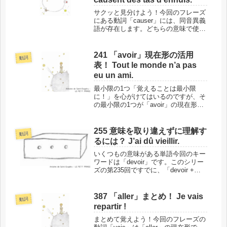
サクッと見分けよう！今回のフレーズ
にある動詞「causer」には、同音異義
語が存在します。どちらの意味で使わ
れているのかを見分ける簡単な方法が
あるので、ご紹介します。ただし日常
会話でよく使われる例外もあるので、
241 「avoir」現在形の活用
動詞
この機会にぜひ知っておいてくだ...
表！ Tout le monde n’a pas
eu un ami.
最小限の1つ「覚えることは最小限
に！」を心がけてはいるのですが、そ
の最小限の1つが「avoir」の現在形と
過去分詞です。発音のポイントもまと
めたので、しっかり身につけてくださ
いね！このフレーズの場所と背景で
255 意味を取り違えずに理解す
動詞
は、単語に入る前に、今回のフレー
るには？ J’ai dû vieillir.
ズ...
いくつもの意味がある単語今回のキー
ワードは「devoir」です。このシリー
ズの第235回ですでに、「devoir +
（動詞の原形）」の形で「～しなけれ
ばならない」「～すべきである」など
になるとご紹介していますが、他にも
387 「aller」まとめ！ Je vais
動詞
かなり意味の広がりがあ...
repartir !
まとめて覚えよう！今回のフレーズの