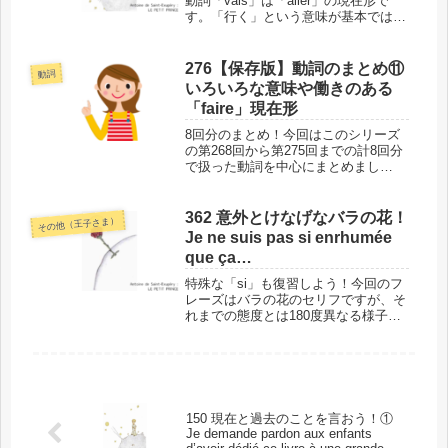
動詞「vais」は「aller」の現在形で
す。「行く」という意味が基本ではあ
るものの、いろいろな意味や使い方を
するうえ、かなり不規則な活用をした
り、変わり者動詞であったり…。これ
276【保存版】動詞のまとめ⑪
動詞
までこのシリーズでご紹介した...
いろいろな意味や働きのある
「faire」現在形
8回分のまとめ！今回はこのシリーズ
の第268回から第275回までの計8回分
で扱った動詞を中心にまとめまし
た。 『星の王子さま』第5章の中ほど
の部分に当たります。今回扱った範囲
では、いろいろな意味や働きのある基
362 意外とけなげなバラの花！
その他（王子さま）
本的な動詞「faire」の現在形...
Je ne suis pas si enrhumée
que ça…
特殊な「si」も復習しよう！今回のフ
レーズはバラの花のセリフですが、そ
れまでの態度とは180度異なる様子が
見えてきます。「もしも」の意味では
なく、比較を表す「si」の使い方も、
復習できますよ！このフレーズの場所
と背景では、単語に入る前に、今...
150 現在と過去のことを言おう！①
Je demande pardon aux enfants